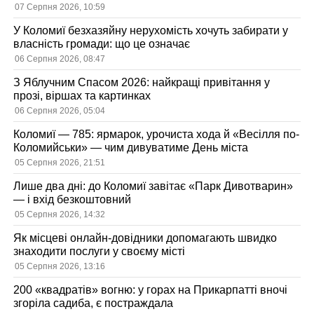
07 Серпня 2026, 10:59
У Коломиї безхазяйну нерухомість хочуть забирати у
власність громади: що це означає
06 Серпня 2026, 08:47
З Яблучним Спасом 2026: найкращі привітання у
прозі, віршах та картинках
06 Серпня 2026, 05:04
Коломиї — 785: ярмарок, урочиста хода й «Весілля по-
Коломийськи» — чим дивуватиме День міста
05 Серпня 2026, 21:51
Лише два дні: до Коломиї завітає «Парк Дивотварин»
— і вхід безкоштовний
05 Серпня 2026, 14:32
Як місцеві онлайн-довідники допомагають швидко
знаходити послуги у своєму місті
05 Серпня 2026, 13:16
200 «квадратів» вогню: у горах на Прикарпатті вночі
згоріла садиба, є постраждала