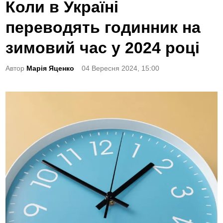
o
Коли в Україні
s
переводять годинник на
t
e
зимовий час у 2024 році
d
Автор
Марія Яценко
04 Вересня 2024, 15:00
i
n