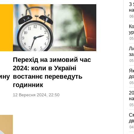
З 
на
ві
06
Ко
ур
К
05
ди
Ли
за
Перехід на зимовий час
вх
05
2024: коли в Україні
Як
ину
востаннє переведуть
д
зн
05
годинник
мі
20
12 Вересня 2024, 22:50
на
са
05
См
дв
ви
04