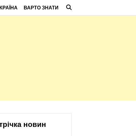
КРАЇНА
ВАРТО ЗНАТИ
трічка новин