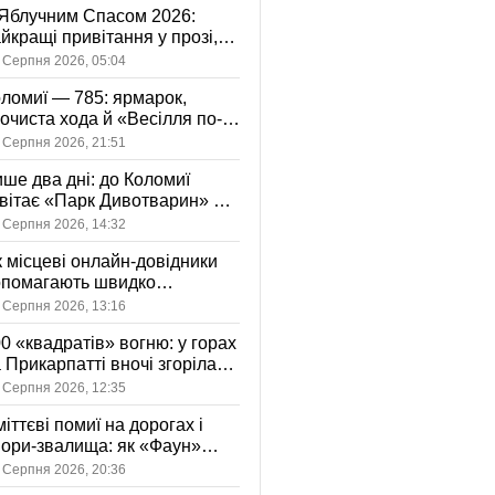
Яблучним Спасом 2026:
йкращі привітання у прозі,
ршах та картинках
 Серпня 2026, 05:04
ломиї — 785: ярмарок,
очиста хода й «Весілля по-
оломийськи» — чим
 Серпня 2026, 21:51
вуватиме День міста
ше два дні: до Коломиї
вітає «Парк Дивотварин» — і
ід безкоштовний
 Серпня 2026, 14:32
 місцеві онлайн-довідники
опомагають швидко
аходити послуги у своєму
 Серпня 2026, 13:16
сті
0 «квадратів» вогню: у горах
 Прикарпатті вночі згоріла
диба, є постраждала
 Серпня 2026, 12:35
іттєві помиї на дорогах і
ори-звалища: як «Фаун»
возить відходи в Коломиї
 Серпня 2026, 20:36