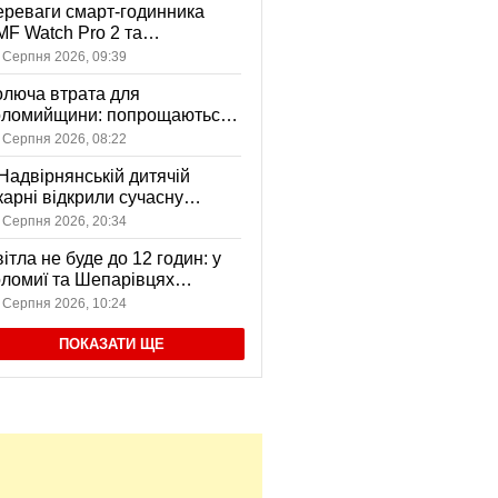
реваги смарт-годинника
F Watch Pro 2 та
вушників CMF Buds Pro 2
 Серпня 2026, 09:39
я сучасних користувачів
люча втрата для
оломийщини: попрощаються
 захисником, який віддав
 Серпня 2026, 08:22
ття за Україну
Надвірнянській дитячій
карні відкрили сучасну
нсорну кімнату
 Серпня 2026, 20:34
ітла не буде до 12 годин: у
ломиї та Шепарівцях
анові відключення 3-5
 Серпня 2026, 10:24
ерпня
ПОКАЗАТИ ЩЕ