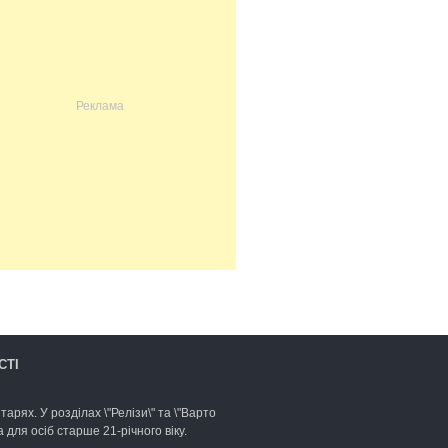
СТІ
арях. У розділах \"Релізи\" та \"Варто
для осіб старше 21-річного віку.