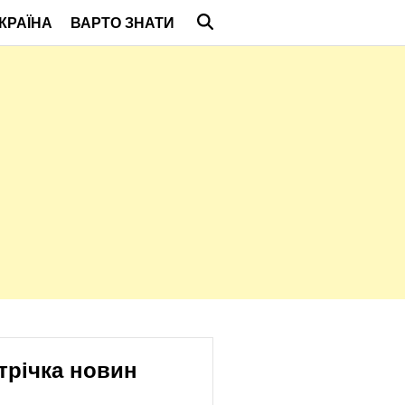
КРАЇНА
ВАРТО ЗНАТИ
трічка новин