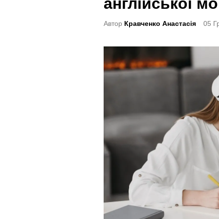
англійської мо
t
e
Автор
Кравченко Анастасія
05 Г
d
i
n