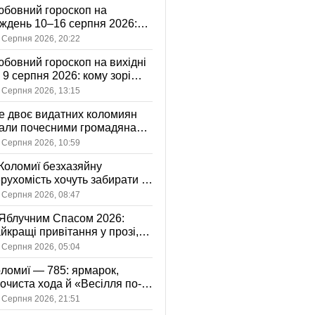
бовний гороскоп на
ждень 10–16 серпня 2026:
 зорі готують у стосунках
 Серпня 2026, 20:22
жному знаку
бовний гороскоп на вихідні
і 9 серпня 2026: кому зорі
іцяють ніжність, а кому —
 Серпня 2026, 13:15
ажливу розмову
 двоє видатних коломиян
тали почесними громадянами
ста
 Серпня 2026, 10:59
Коломиї безхазяйну
рухомість хочуть забирати у
асність громади: що це
 Серпня 2026, 08:47
начає
Яблучним Спасом 2026:
йкращі привітання у прозі,
ршах та картинках
 Серпня 2026, 05:04
ломиї — 785: ярмарок,
очиста хода й «Весілля по-
оломийськи» — чим
 Серпня 2026, 21:51
вуватиме День міста