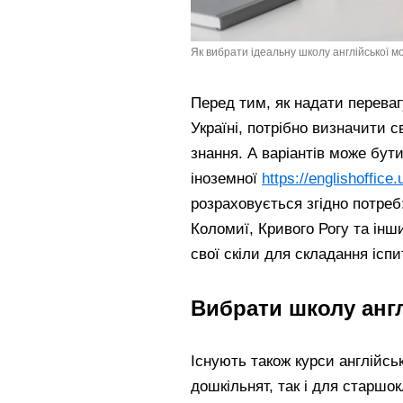
Як вибрати ідеальну школу англійської мов
Перед тим, як надати перевагу
Україні, потрібно визначити св
знання. А варіантів може бути
іноземної
https://englishoffice.
розраховується згідно потреб
Коломиї, Кривого Рогу та інш
свої скіли для складання іспи
Вибрати школу англ
Існують також курси англійськ
дошкільнят, так і для старшо