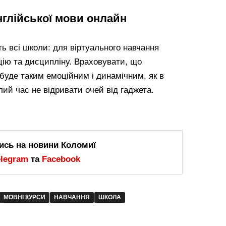
нглійської мови онлайн
ь всі школи: для віртуального навчання
цію та дисципліну. Враховувати, що
 буде таким емоційним і динамічним, як в
лий час не відривати очей від гаджета.
ись на новини Коломиї
elegram
та
Facebook
МОВНІ КУРСИ
НАВЧАННЯ
ШКОЛА