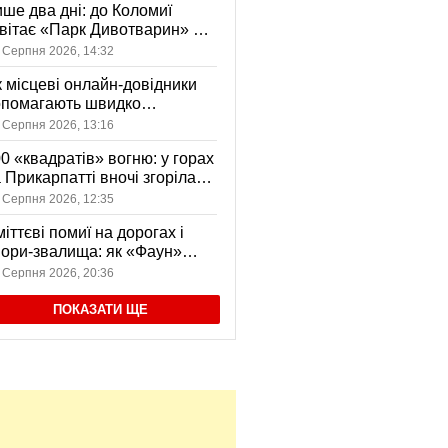
ше два дні: до Коломиї
вітає «Парк Дивотварин» — і
ід безкоштовний
 Серпня 2026, 14:32
 місцеві онлайн-довідники
опомагають швидко
аходити послуги у своєму
 Серпня 2026, 13:16
сті
0 «квадратів» вогню: у горах
 Прикарпатті вночі згоріла
диба, є постраждала
 Серпня 2026, 12:35
іттєві помиї на дорогах і
ори-звалища: як «Фаун»
возить відходи в Коломиї
 Серпня 2026, 20:36
ПОКАЗАТИ ЩЕ