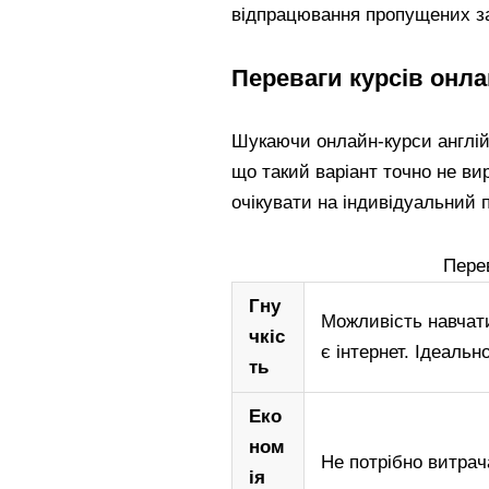
відпрацювання пропущених з
Переваги курсів онл
Шукаючи онлайн-курси англій
що такий варіант точно не ви
очікувати на індивідуальний п
Пере
Гну
Можливість навчати
чкіс
є інтернет. Ідеаль
ть
Еко
ном
Не потрібно витрач
ія