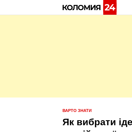
Skip
to
content
P
ВАРТО ЗНАТИ
o
Як вибрати ід
s