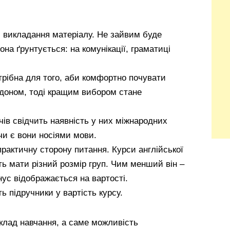
і викладання матеріалу. Не зайвим буде
на ґрунтується: на комунікації, граматиці
рібна для того, аби комфортно почувати
рдоном, тоді кращим вибором стане
чів свідчить наявність у них міжнародних
 чи є вони носіями мови.
практичну сторону питання. Курси англійської
ь мати різний розмір груп. Чим менший він –
ус відображається на вартості.
ь підручники у вартість курсу.
клад навчання, а саме можливість