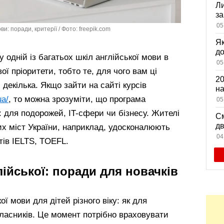
Ли
за
вх
05
и: поради, критерії / Фото: freepik.com
Як
д
 одній із багатьох шкіл англійської мови в
зн
05
ої пріоритети, тобто те, для чого вам ці
мі
20
 декілька. Якщо зайти на сайті курсів
на
са
ua/
, то можна зрозуміти, що програма
05
: для подорожей, IT-сфери чи бізнесу. Жителі
См
дв
их міст України, наприклад, удосконалюють
ви
04
тів IELTS, TOEFL.
ійської: поради для новачків
ої мови для дітей різного віку: як для
класників. Це момент потрібно враховувати