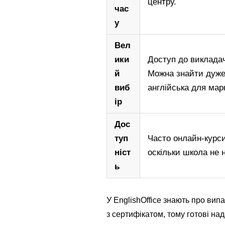
центру.
час
у
Вел
ики
Доступ до викладачі
й
Можна знайти дуже 
виб
англійська для марк
ір
Дос
туп
Часто онлайн-курс
ніст
оскільки школа не 
ь
У EnglishOffice знають про вип
з сертифікатом, тому готові н