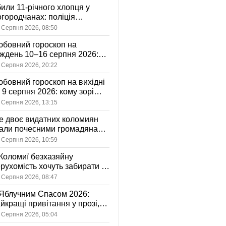
или 11-річного хлопця у
городчанах: поліція
становлює обставини ДТП
 Серпня 2026, 08:50
бовний гороскоп на
ждень 10–16 серпня 2026:
 зорі готують у стосунках
 Серпня 2026, 20:22
жному знаку
бовний гороскоп на вихідні
і 9 серпня 2026: кому зорі
іцяють ніжність, а кому —
 Серпня 2026, 13:15
ажливу розмову
 двоє видатних коломиян
тали почесними громадянами
ста
 Серпня 2026, 10:59
Коломиї безхазяйну
рухомість хочуть забирати у
асність громади: що це
 Серпня 2026, 08:47
начає
Яблучним Спасом 2026:
йкращі привітання у прозі,
ршах та картинках
 Серпня 2026, 05:04