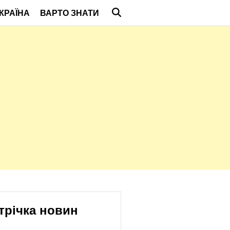
КРАЇНА
ВАРТО ЗНАТИ
трічка новин