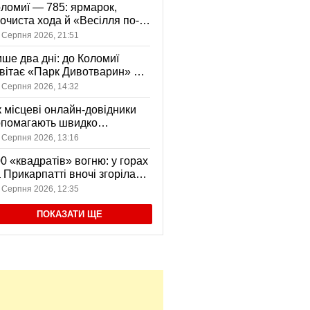
ломиї — 785: ярмарок,
очиста хода й «Весілля по-
оломийськи» — чим
 Серпня 2026, 21:51
вуватиме День міста
ше два дні: до Коломиї
вітає «Парк Дивотварин» — і
ід безкоштовний
 Серпня 2026, 14:32
 місцеві онлайн-довідники
опомагають швидко
аходити послуги у своєму
 Серпня 2026, 13:16
сті
0 «квадратів» вогню: у горах
 Прикарпатті вночі згоріла
диба, є постраждала
 Серпня 2026, 12:35
ПОКАЗАТИ ЩЕ