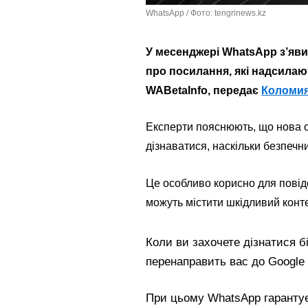
WhatsApp / Фото: tengrinews.kz
У месенджері WhatsApp з’яви
про посилання, які надсилаю
WABetaInfo, передає
Коломия
Експерти пояснюють, що нова 
дізнаватися, наскільки безпечн
Це особливо корисно для повідо
можуть містити шкідливий конт
Коли ви захочете дізнатися 
перенаправить вас до Google 
При цьому WhatsApp гарантує,