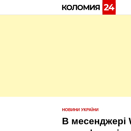
Skip
to
content
P
НОВИНИ УКРАЇНИ
o
В месенджері 
s