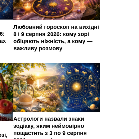
Любовний гороскоп на вихідні
6:
8 і 9 серпня 2026: кому зорі
ках
обіцяють ніжність, а кому —
важливу розмову
Астрологи назвали знаки
зодіаку, яким неймовірно
пощастить з 3 по 9 серпня
зі,