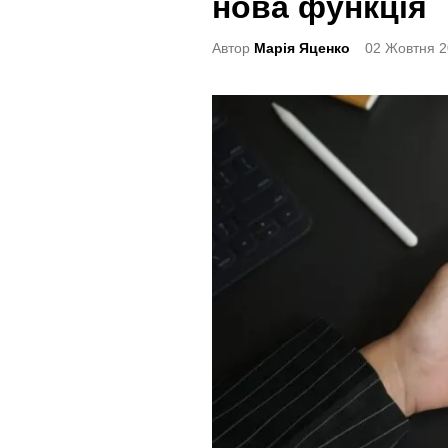
нова функція
t
e
Автор
Марія Яценко
02 Жовтня 2
d
i
n