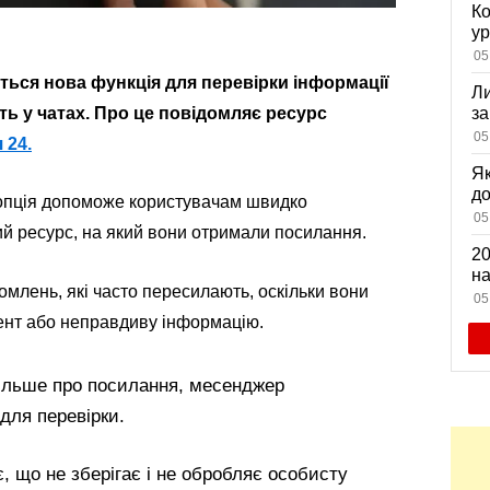
Ко
ур
К
05
ди
ться нова функція для перевірки інформації
Ли
ть у чатах. Про це повідомляє ресурс
за
вх
05
 24.
Як
д
опція допоможе користувачам швидко
зн
05
ий ресурс, на який вони отримали посилання.
мі
20
на
млень, які часто пересилають, оскільки вони
са
05
ент або неправдиву інформацію.
більше про посилання, месенджер
для перевірки.
 що не зберігає і не обробляє особисту