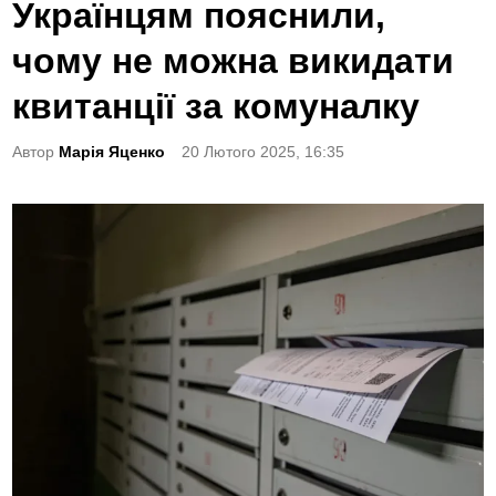
o
Українцям пояснили,
s
чому не можна викидати
t
e
квитанції за комуналку
d
Автор
Марія Яценко
20 Лютого 2025, 16:35
i
n