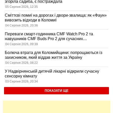
згоріла садиба, є постраждала
05 Серпня 2026, 12:35
Сміттєві помиї на дорогах і двори-звалища: як «Фаун»
вивозить відходи в Коломиї
04 Серпня 2026, 20:36
Переваги смарт-годинника CMF Watch Pro 2 та
навушників CMF Buds Pro 2 для сучасних
користувачів
04 Серпня 2026, 09:39
Болюча втрата для Коломийщини: попрощаються із
захисником, який віддав життя за Україну
04 Серпня 2026, 08:22
У Надвірнянській дитячій лікарні відкрили сучасну
сенсорну кімнату
03 Серпня 2026, 20:34
ПОКАЗАТИ ЩЕ