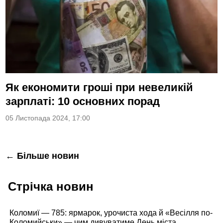
Як економити гроші при невеликій
зарплаті: 10 основних порад
05 Листопада 2024, 17:00
Навігація
← Більше новин
за
Стрічка новин
записами
Коломиї — 785: ярмарок, урочиста хода й «Весілля по-
Коломийськи» — чим дивуватиме День міста