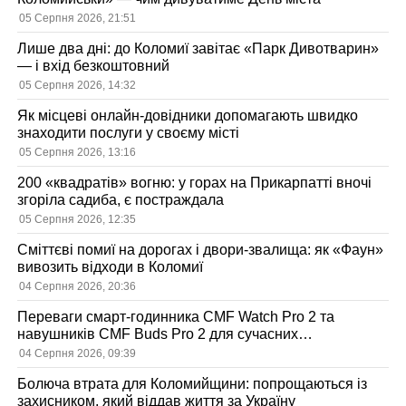
05 Серпня 2026, 21:51
Лише два дні: до Коломиї завітає «Парк Дивотварин»
— і вхід безкоштовний
05 Серпня 2026, 14:32
Як місцеві онлайн-довідники допомагають швидко
знаходити послуги у своєму місті
05 Серпня 2026, 13:16
200 «квадратів» вогню: у горах на Прикарпатті вночі
згоріла садиба, є постраждала
05 Серпня 2026, 12:35
Сміттєві помиї на дорогах і двори-звалища: як «Фаун»
вивозить відходи в Коломиї
04 Серпня 2026, 20:36
Переваги смарт-годинника CMF Watch Pro 2 та
навушників CMF Buds Pro 2 для сучасних
користувачів
04 Серпня 2026, 09:39
Болюча втрата для Коломийщини: попрощаються із
захисником, який віддав життя за Україну