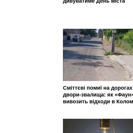
дивуватиме День міста
Сміттєві помиї на дорогах 
двори-звалища: як «Фаун
вивозить відходи в Колом