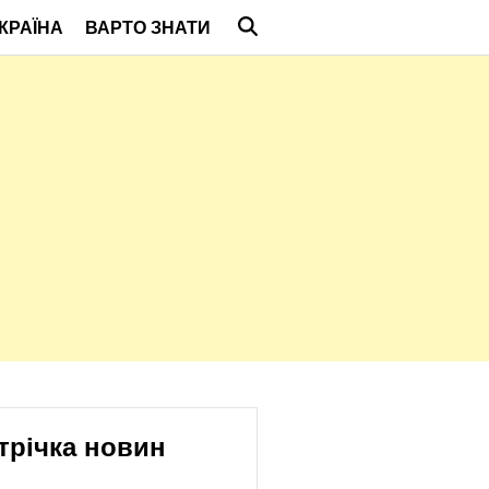
КРАЇНА
ВАРТО ЗНАТИ
трічка новин