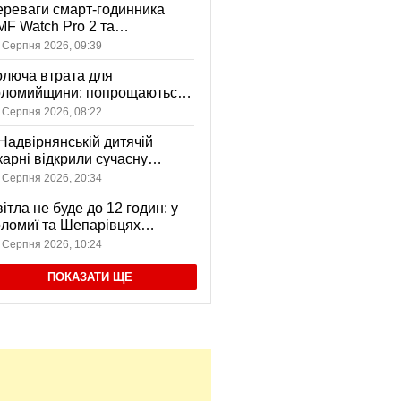
реваги смарт-годинника
F Watch Pro 2 та
вушників CMF Buds Pro 2
 Серпня 2026, 09:39
я сучасних користувачів
люча втрата для
оломийщини: попрощаються
 захисником, який віддав
 Серпня 2026, 08:22
ття за Україну
Надвірнянській дитячій
карні відкрили сучасну
нсорну кімнату
 Серпня 2026, 20:34
ітла не буде до 12 годин: у
ломиї та Шепарівцях
анові відключення 3-5
 Серпня 2026, 10:24
ерпня
ПОКАЗАТИ ЩЕ