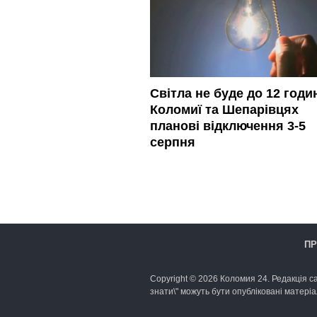
Світла не буде до 12 годин
Коломиї та Шепарівцях
планові відключення 3-5
серпня
ПР
Copyright © 2026 Коломия 24. Редакція са
знати\" можуть бути опубліковані матеріа