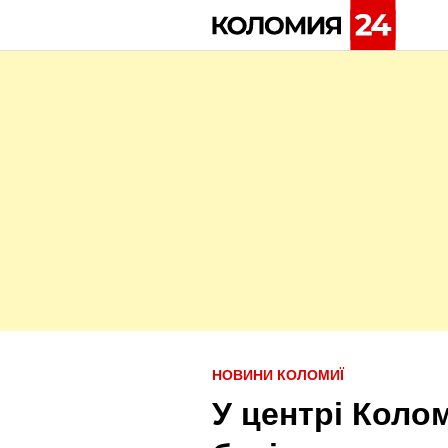
Skip
to
content
P
НОВИНИ КОЛОМИЇ
o
У центрі Коло
s