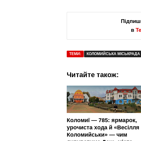
Підпиш
в
T
ТЕМИ:
КОЛОМИЙСЬКА МІСЬКРАДА
Читайте також:
Коломиї — 785: ярмарок,
урочиста хода й «Весілля 
Коломийськи» — чим