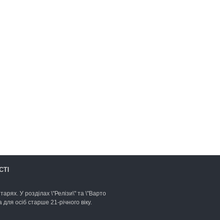
СТІ
арях. У розділах \"Релізи\" та \"Варто
для осіб старше 21-річного віку.