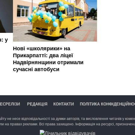
: у
Нові «школярики» на
Прикарпатті: два ліцеї
Надвірнянщини отримали
сучасні автобуси
ЕСРЕЛІЗИ
РЕДАКЦІЯ
КОНТАКТИ
ПОЛІТИКА КОНФІДЕНЦІЙНО
йту не несе відповідальності за думки авторів, та висловлення читачів у комент
ли на правах реклами. Всі права захищено. Інформація на ресурсі, призначена 