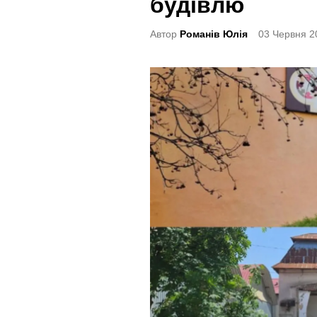
будівлю
t
e
Автор
Романів Юлія
03 Червня 2
d
i
n