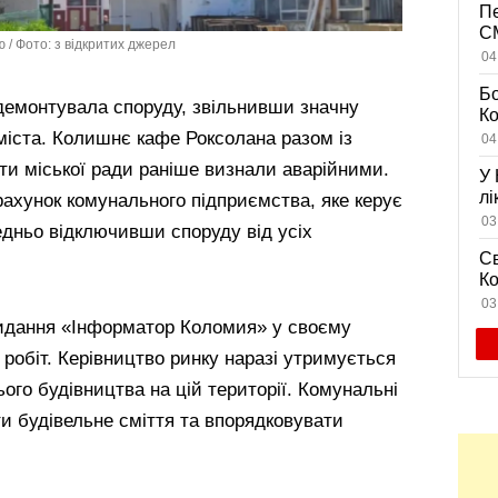
Пе
CM
 / Фото: з відкритих джерел
на
04
дл
Бо
 демонтувала споруду, звільнивши значну
К
із
міста. Колишнє кафе Роксолана разом із
04
жи
ти міської ради раніше визнали аварійними.
У 
лі
рахунок комунального підприємства, яке керує
се
03
дньо відключивши споруду від усіх
Св
Ко
пл
03
с
видання «Інформатор Коломия» у своєму
 робіт. Керівництво ринку наразі утримується
ого будівництва на цій території. Комунальні
 будівельне сміття та впорядковувати