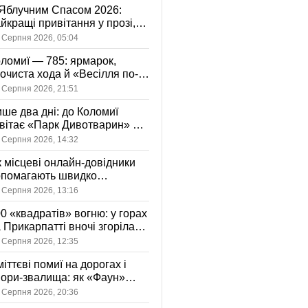
Яблучним Спасом 2026:
йкращі привітання у прозі,
ршах та картинках
 Серпня 2026, 05:04
ломиї — 785: ярмарок,
очиста хода й «Весілля по-
оломийськи» — чим
 Серпня 2026, 21:51
вуватиме День міста
ше два дні: до Коломиї
вітає «Парк Дивотварин» — і
ід безкоштовний
 Серпня 2026, 14:32
 місцеві онлайн-довідники
опомагають швидко
аходити послуги у своєму
 Серпня 2026, 13:16
сті
0 «квадратів» вогню: у горах
 Прикарпатті вночі згоріла
диба, є постраждала
 Серпня 2026, 12:35
іттєві помиї на дорогах і
ори-звалища: як «Фаун»
возить відходи в Коломиї
 Серпня 2026, 20:36