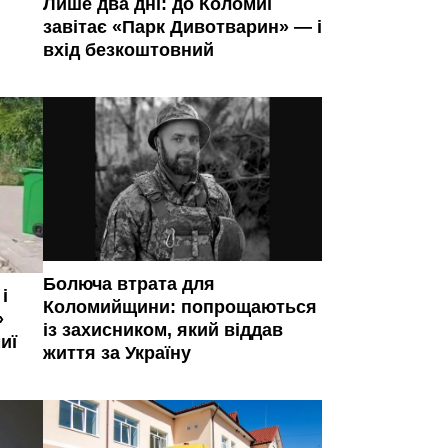
Лише два дні: до Коломиї
завітає «Парк Дивотварин» — і
вхід безкоштовний
Болюча втрата для
і
Коломийщини: попрощаються
»
із захисником, який віддав
иї
життя за Україну