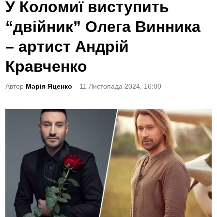
o
У Коломиї виступить
s
“двійник” Олега Винника
t
e
– артист Андрій
d
Кравченко
i
n
Автор
Марія Яценко
11 Листопада 2024, 16:00