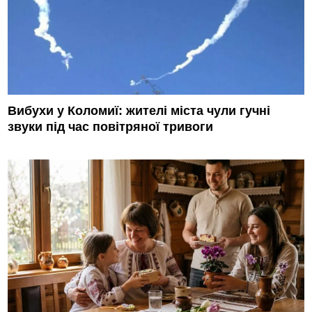
Вибухи у Коломиї: жителі міста чули гучні
звуки під час повітряної тривоги