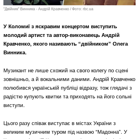
"Двійник" Винника - Андрій Кравченко / Фото: rbc.ua
У Коломиї з яскравим концертом виступить
молодий артист та автор-виконавець Андрій
Кравченко, якого називають “двійником” Олега
Винника.
Музикант не лише схожий на свого колегу по сцені
зовнішньо, а й вокальними даними. Андрій Кравченко
полюбився українській публіці відразу, тож глядачі з
радістю купують квитки та приходять на його сольні
виступи.
Цього разу співак виступає в містах України з
великим музичним туром під назвою “Мадонна”. У