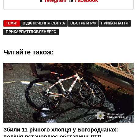
в
Telegram
та
Facebook
ТЕМИ:
ВІДКЛЮЧЕННЯ СВІТЛА
ОБСТРІЛИ РФ
ПРИКАРПАТТЯ
ПРИКАРПАТТЯОБЛЕНЕРГО
Читайте також:
Збили 11-річного хлопця у Богородчанах:
поліція встановлює обставини ДТП