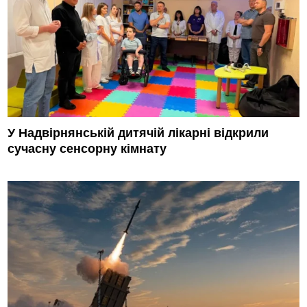
У Надвірнянській дитячій лікарні відкрили
сучасну сенсорну кімнату