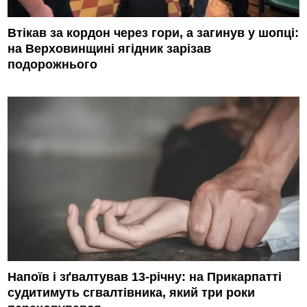
Втікав за кордон через гори, а загинув у шопці:
на Верховинщині ягідник зарізав
подорожнього
Напоїв і зґвалтував 13-річну: на Прикарпатті
судитимуть сгвалтівника, який три роки