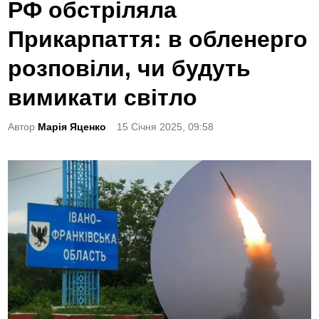
o
РФ обстріляла
s
Прикарпаття: в обленерго
t
e
розповіли, чи будуть
d
вимикати світло
i
n
Автор
Марія Яценко
15 Січня 2025, 09:58