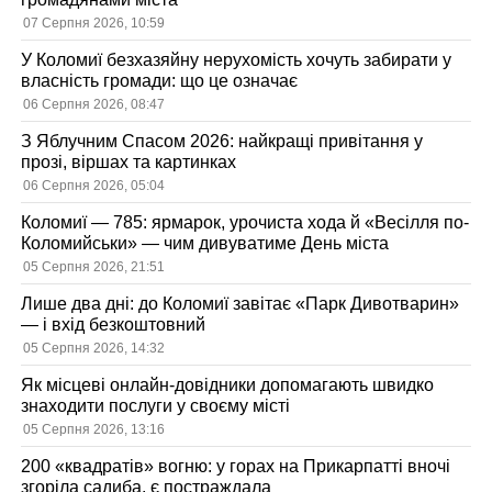
07 Серпня 2026, 10:59
У Коломиї безхазяйну нерухомість хочуть забирати у
власність громади: що це означає
06 Серпня 2026, 08:47
З Яблучним Спасом 2026: найкращі привітання у
прозі, віршах та картинках
06 Серпня 2026, 05:04
Коломиї — 785: ярмарок, урочиста хода й «Весілля по-
Коломийськи» — чим дивуватиме День міста
05 Серпня 2026, 21:51
Лише два дні: до Коломиї завітає «Парк Дивотварин»
— і вхід безкоштовний
05 Серпня 2026, 14:32
Як місцеві онлайн-довідники допомагають швидко
знаходити послуги у своєму місті
05 Серпня 2026, 13:16
200 «квадратів» вогню: у горах на Прикарпатті вночі
згоріла садиба, є постраждала