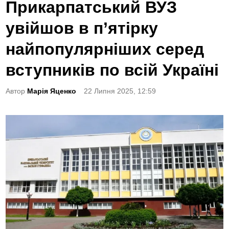
o
Прикарпатський ВУЗ
s
увійшов в п’ятірку
t
e
найпопулярніших серед
d
вступників по всій Україні
i
n
Автор
Марія Яценко
22 Липня 2025, 12:59