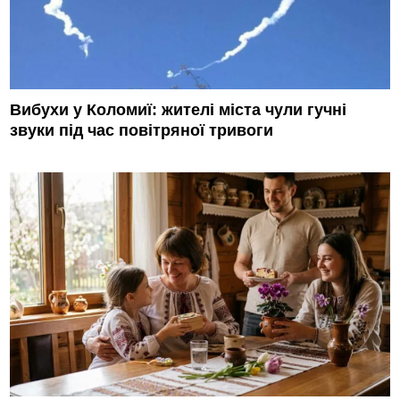
Вибухи у Коломиї: жителі міста чули гучні
звуки під час повітряної тривоги