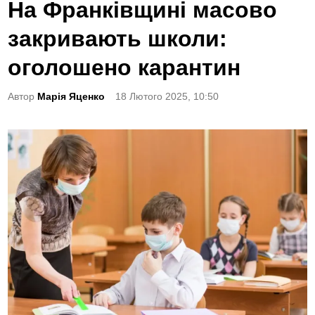
o
На Франківщині масово
s
закривають школи:
t
e
оголошено карантин
d
Автор
Марія Яценко
18 Лютого 2025, 10:50
i
n