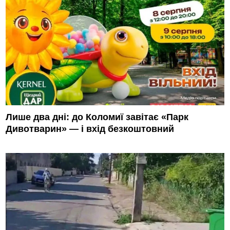
Лише два дні: до Коломиї завітає «Парк
Дивотварин» — і вхід безкоштовний