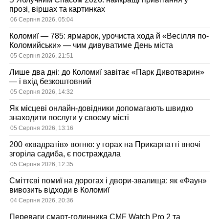
прозі, віршах та картинках
06 Серпня 2026, 05:04
Коломиї — 785: ярмарок, урочиста хода й «Весілля по-
Коломийськи» — чим дивуватиме День міста
05 Серпня 2026, 21:51
Лише два дні: до Коломиї завітає «Парк Дивотварин»
— і вхід безкоштовний
05 Серпня 2026, 14:32
Як місцеві онлайн-довідники допомагають швидко
знаходити послуги у своєму місті
05 Серпня 2026, 13:16
200 «квадратів» вогню: у горах на Прикарпатті вночі
згоріла садиба, є постраждала
05 Серпня 2026, 12:35
Сміттєві помиї на дорогах і двори-звалища: як «Фаун»
вивозить відходи в Коломиї
04 Серпня 2026, 20:36
Переваги смарт-годинника CMF Watch Pro 2 та