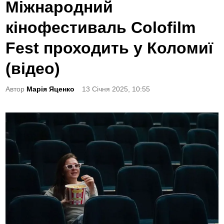
o
Міжнародний
s
кінофестиваль Colofilm
t
e
Fest проходить у Коломиї
d
(відео)
i
n
Автор
Марія Яценко
13 Січня 2025, 10:55