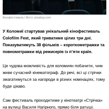
Кінофестиваль / Фото: pixabay.com
У Коломиї стартував унікальний кінофестиваль
Colofilm Fest, який триватиме цілих три дні.
Показуватимуть 38 фільмів – короткометражки та
повнометражки від режисерів із п’яти країн.
Це чудова можливість для коломиян побачити, чим
живе сучасний кінематограф. До речі, всі ці стрічки
змагатимуться за нагороди в різних номінаціях, тому
буде цікаво.
Сам фестиваль проходитиме у кінотеатрі «Стрічка»
на вулиці Василя Нагірного, прямо біля ратуші.