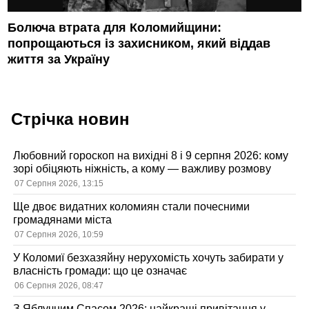
Болюча втрата для Коломийщини:
попрощаються із захисником, який віддав
життя за Україну
Стрічка новин
Любовний гороскоп на вихідні 8 і 9 серпня 2026: кому
зорі обіцяють ніжність, а кому — важливу розмову
07 Серпня 2026, 13:15
Ще двоє видатних коломиян стали почесними
громадянами міста
07 Серпня 2026, 10:59
У Коломиї безхазяйну нерухомість хочуть забирати у
власність громади: що це означає
06 Серпня 2026, 08:47
З Яблучним Спасом 2026: найкращі привітання у