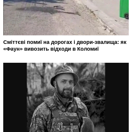
Сміттєві помиї на дорогах і двори-звалища: як
«Фаун» вивозить відходи в Коломиї