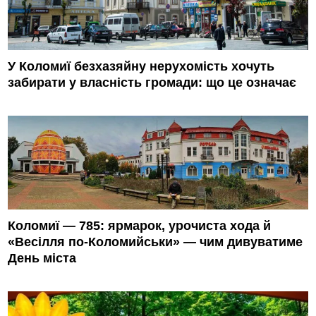
У Коломиї безхазяйну нерухомість хочуть
забирати у власність громади: що це означає
Коломиї — 785: ярмарок, урочиста хода й
«Весілля по-Коломийськи» — чим дивуватиме
День міста