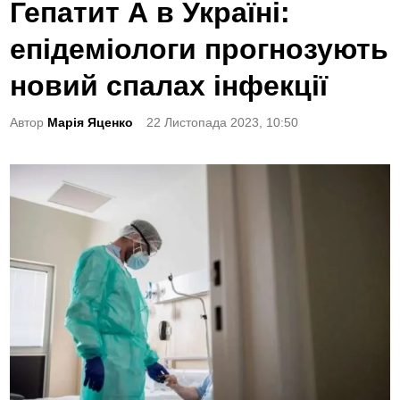
o
Гепатит А в Україні:
s
епідеміологи прогнозують
t
e
новий спалах інфекції
d
Автор
Марія Яценко
22 Листопада 2023, 10:50
i
n