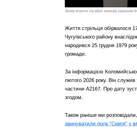
Знову втрати: на війні загинув захисник 
Життя стрільця обірвалося 17
Чугуївського району внаслідок
народився 25 грудня 1979 рок
громади.
За інформацією Коломийськог
лютого 2026 року. Він служив 
частини А2167. Про дату зуст
згодом.
Також раніше ми розповідали
звинуватили полк “Скеля” у в