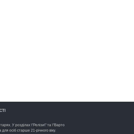
СТІ
арях. У розділах \"Релізи\" та \"Варто
для осіб старше 21-річного віку.