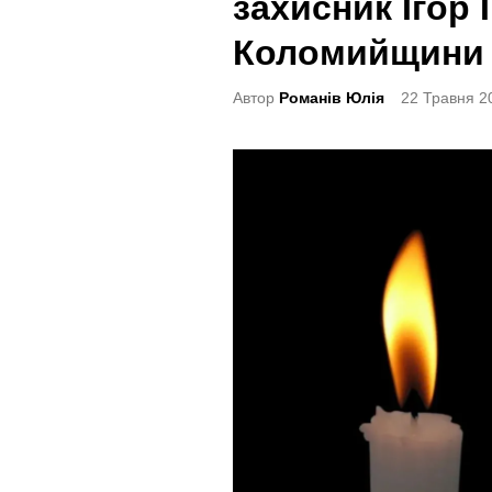
захисник Ігор 
t
e
Коломийщини
d
Автор
Романів Юлія
22 Травня 2
i
n