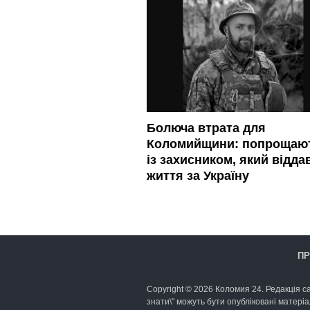
Болюча втрата для
Коломийщини: попрощаю
із захисником, який відда
життя за Україну
ПР
Copyright © 2026 Коломия 24. Редакція са
знати\" можуть бути опубліковані матеріа