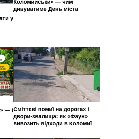
Коломийськи» — чим
дивуватиме День міста
ати у
Сміттєві помиї на дорогах і
» — і
двори-звалища: як «Фаун»
вивозить відходи в Коломиї