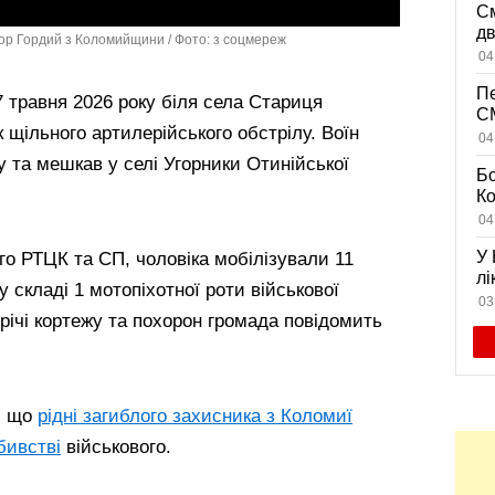
См
дв
Ігор Гордий з Коломийщини / Фото: з соцмереж
ви
04
Пе
 травня 2026 року біля села Стариця
CM
 щільного артилерійського обстрілу. Воїн
на
04
дл
у та мешкав у селі Угорники Отинійської
Бо
К
із
04
жи
У 
о РТЦК та СП, чоловіка мобілізували 11
лі
у складі 1 мотопіхотної роти військової
се
03
річі кортежу та похорон громада повідомить
, що
рідні загиблого захисника з Коломиї
бивстві
військового.