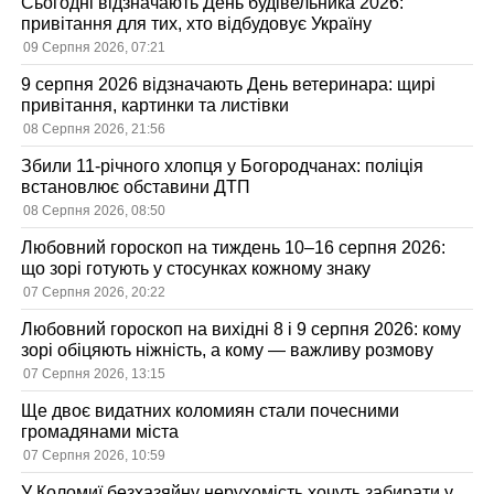
Сьогодні відзначають День будівельника 2026:
привітання для тих, хто відбудовує Україну
09 Серпня 2026, 07:21
9 серпня 2026 відзначають День ветеринара: щирі
привітання, картинки та листівки
08 Серпня 2026, 21:56
Збили 11-річного хлопця у Богородчанах: поліція
встановлює обставини ДТП
08 Серпня 2026, 08:50
Любовний гороскоп на тиждень 10–16 серпня 2026:
що зорі готують у стосунках кожному знаку
07 Серпня 2026, 20:22
Любовний гороскоп на вихідні 8 і 9 серпня 2026: кому
зорі обіцяють ніжність, а кому — важливу розмову
07 Серпня 2026, 13:15
Ще двоє видатних коломиян стали почесними
громадянами міста
07 Серпня 2026, 10:59
У Коломиї безхазяйну нерухомість хочуть забирати у