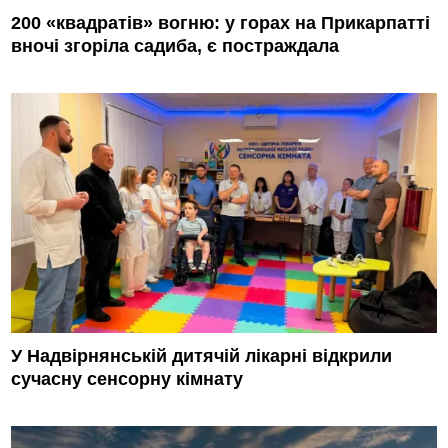
200 «квадратів» вогню: у горах на Прикарпатті
вночі згоріла садиба, є постраждала
У Надвірнянській дитячій лікарні відкрили
сучасну сенсорну кімнату