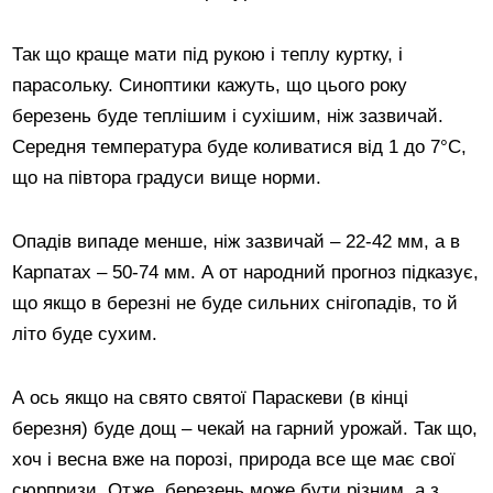
Так що краще мати під рукою і теплу куртку, і
парасольку. Синоптики кажуть, що цього року
березень буде теплішим і сухішим, ніж зазвичай.
Середня температура буде коливатися від 1 до 7°C,
що на півтора градуси вище норми.
Опадів випаде менше, ніж зазвичай – 22-42 мм, а в
Карпатах – 50-74 мм. А от народний прогноз підказує,
що якщо в березні не буде сильних снігопадів, то й
літо буде сухим.
А ось якщо на свято святої Параскеви (в кінці
березня) буде дощ – чекай на гарний урожай. Так що,
хоч і весна вже на порозі, природа все ще має свої
сюрпризи. Отже, березень може бути різним, а з