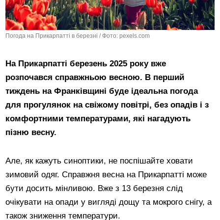
Погода на Прикарпатті в березні / Фото: pexels.com
На Прикарпатті березень 2025 року вже
розпочався справжньою весною. В перший
тиждень на Франківщині буде ідеальна погода
для прогулянок на свіжому повітрі, без опадів і з
комфортними температурами, які нагадують
пізню весну.
Але, як кажуть синоптики, не поспішайте ховати
зимовий одяг. Справжня весна на Прикарпатті може
бути досить мінливою. Вже з 13 березня слід
очікувати на опади у вигляді дощу та мокрого снігу, а
також зниження температури.