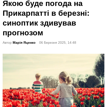
o
Якою буде погода на
s
Прикарпатті в березні:
t
e
синоптик здивував
d
прогнозом
i
n
Автор
Марія Яценко
06 Березня 2025, 14:48