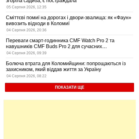
згоріла садиба, є постраждала
05 Серпня 2026, 12:35
Сміттєві помиї на дорогах і двори-звалища: як «Фаун»
вивозить відходи в Коломиї
04 Серпня 2026, 20:36
Переваги смарт-годинника CMF Watch Pro 2 та
навушників CMF Buds Pro 2 для сучасних
користувачів
04 Серпня 2026, 09:39
Болюча втрата для Коломийщини: попрощаються із
захисником, який віддав життя за Україну
04 Серпня 2026, 08:22
ПОКАЗАТИ ЩЕ