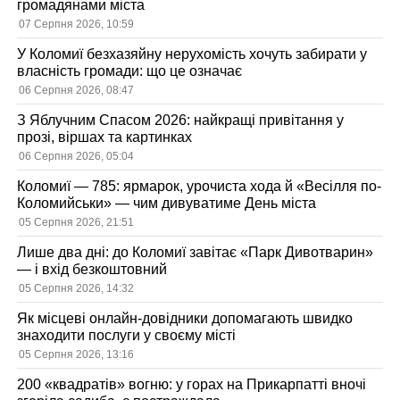
громадянами міста
07 Серпня 2026, 10:59
У Коломиї безхазяйну нерухомість хочуть забирати у
власність громади: що це означає
06 Серпня 2026, 08:47
З Яблучним Спасом 2026: найкращі привітання у
прозі, віршах та картинках
06 Серпня 2026, 05:04
Коломиї — 785: ярмарок, урочиста хода й «Весілля по-
Коломийськи» — чим дивуватиме День міста
05 Серпня 2026, 21:51
Лише два дні: до Коломиї завітає «Парк Дивотварин»
— і вхід безкоштовний
05 Серпня 2026, 14:32
Як місцеві онлайн-довідники допомагають швидко
знаходити послуги у своєму місті
05 Серпня 2026, 13:16
200 «квадратів» вогню: у горах на Прикарпатті вночі