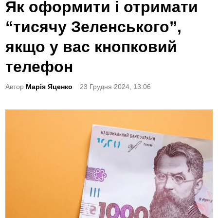
o
Як оформити і отримати
s
“тисячу Зеленського”,
t
e
якщо у вас кнопковий
d
телефон
i
n
Автор
Марія Яценко
23 Грудня 2024, 13:06