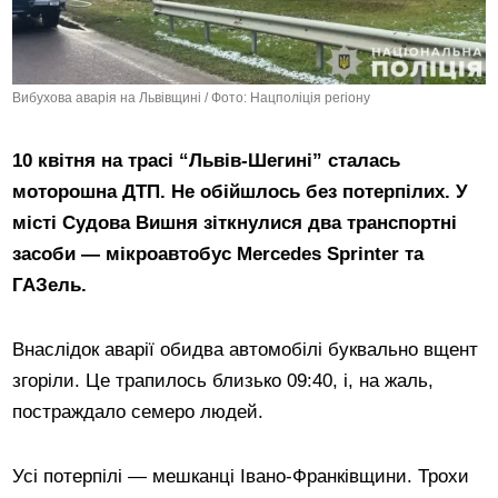
Вибухова аварія на Львівщині / Фото: Нацполіція регіону
10 квітня на трасі “Львів-Шегині” сталась
моторошна ДТП. Не обійшлось без потерпілих. У
місті Судова Вишня зіткнулися два транспортні
засоби — мікроавтобус Mercedes Sprinter та
ГАЗель.
Внаслідок аварії обидва автомобілі буквально вщент
згоріли. Це трапилось близько 09:40, і, на жаль,
постраждало семеро людей.
Усі потерпілі — мешканці Івано-Франківщини. Трохи