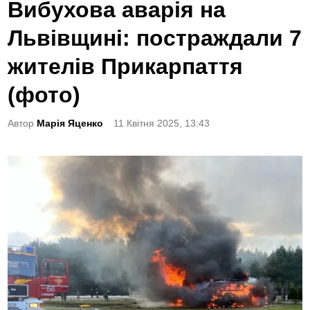
o
Вибухова аварія на
s
Львівщині: постраждали 7
t
e
жителів Прикарпаття
d
(фото)
i
n
Автор
Марія Яценко
11 Квітня 2025, 13:43