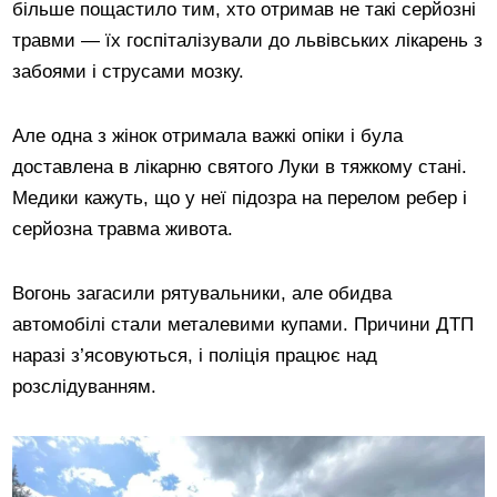
більше пощастило тим, хто отримав не такі серйозні
травми — їх госпіталізували до львівських лікарень з
забоями і струсами мозку.
Але одна з жінок отримала важкі опіки і була
доставлена в лікарню святого Луки в тяжкому стані.
Медики кажуть, що у неї підозра на перелом ребер і
серйозна травма живота.
Вогонь загасили рятувальники, але обидва
автомобілі стали металевими купами. Причини ДТП
наразі з’ясовуються, і поліція працює над
розслідуванням.