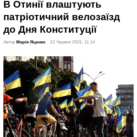
o
В Отинії влаштують
s
патріотичний велозаїзд
t
e
до Дня Конституції
d
Автор
Марія Яценко
22 Червня 2025, 11:14
i
n