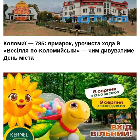
Коломиї — 785: ярмарок, урочиста хода й
«Весілля по-Коломийськи» — чим дивуватиме
День міста