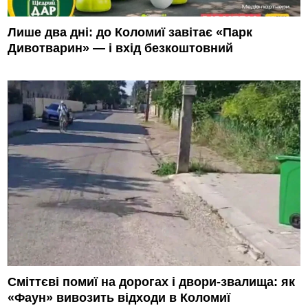
Лише два дні: до Коломиї завітає «Парк
Дивотварин» — і вхід безкоштовний
Сміттєві помиї на дорогах і двори-звалища: як
«Фаун» вивозить відходи в Коломиї