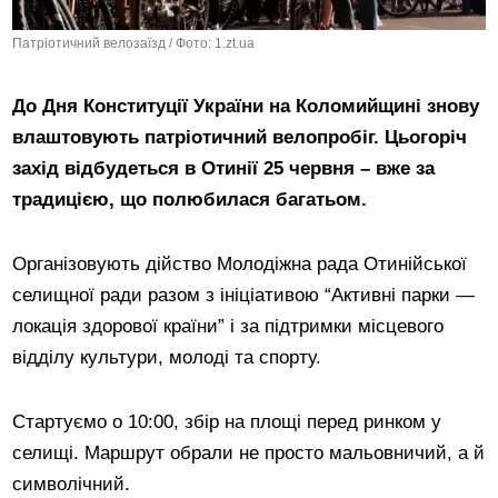
Патріотичний велозаїзд / Фото: 1.zt.ua
До Дня Конституції України на Коломийщині знову
влаштовують патріотичний велопробіг. Цьогоріч
захід відбудеться в Отинії 25 червня – вже за
традицією, що полюбилася багатьом.
Організовують дійство Молодіжна рада Отинійської
селищної ради разом з ініціативою “Активні парки —
локація здорової країни” і за підтримки місцевого
відділу культури, молоді та спорту.
Стартуємо о 10:00, збір на площі перед ринком у
селищі. Маршрут обрали не просто мальовничий, а й
символічний.