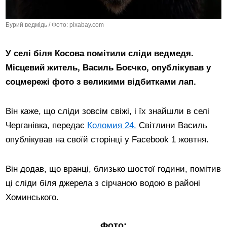
Бурий ведмідь / Фото: pixabay.com
У селі біля Косова помітили сліди ведмедя.
Місцевий житель, Василь Боєчко, опублікував у
соцмережі фото з великими відбитками лап.
Він каже, що сліди зовсім свіжі, і їх знайшли в селі
Черганівка, передає
Коломия 24.
Світлини Василь
опублікував на своїй сторінці у Facebook 1 жовтня.
Він додав, що вранці, близько шостої години, помітив
ці сліди біля джерела з сірчаною водою в районі
Хоминського.
Фото: