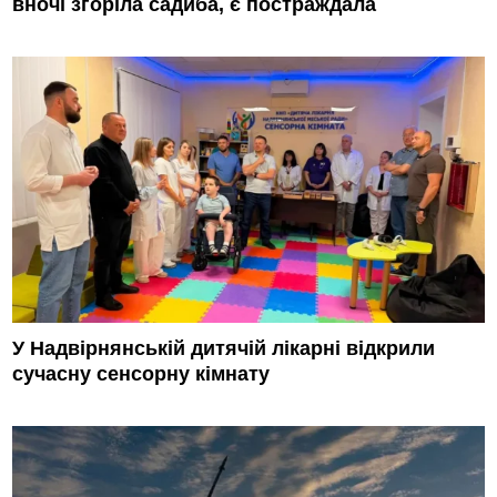
вночі згоріла садиба, є постраждала
У Надвірнянській дитячій лікарні відкрили
сучасну сенсорну кімнату