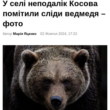
o
У селі неподалік Косова
s
помітили сліди ведмедя –
t
e
фото
d
Автор
Марія Яценко
02 Жовтня 2024, 17:22
i
n