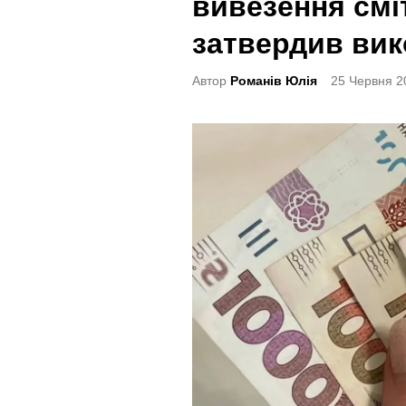
вивезення смі
t
e
затвердив ви
d
Автор
Романів Юлія
25 Червня 2
i
n