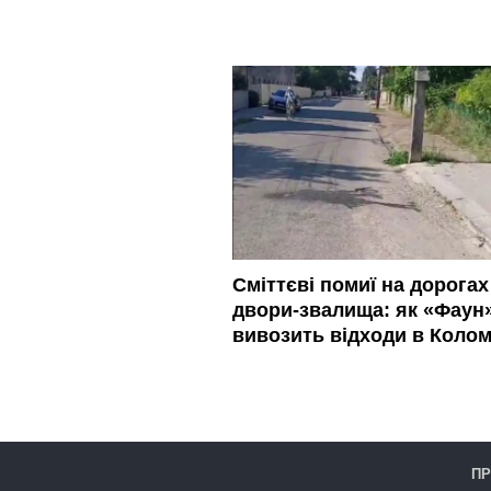
Сміттєві помиї на дорогах 
двори-звалища: як «Фаун
вивозить відходи в Колом
ПР