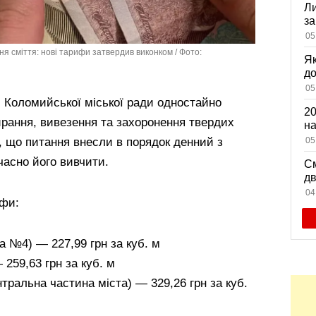
Ли
за
вх
05
я сміття: нові тарифи затвердив виконком / Фото:
Як
д
зн
05
мі
м Коломийської міської ради одностайно
20
ирання, вивезення та захоронення твердих
на
са
, що питання внесли в порядок денний з
05
часно його вивчити.
См
дв
ви
04
ифи:
а №4) — 227,99 грн за куб. м
259,63 грн за куб. м
нтральна частина міста) — 329,26 грн за куб.