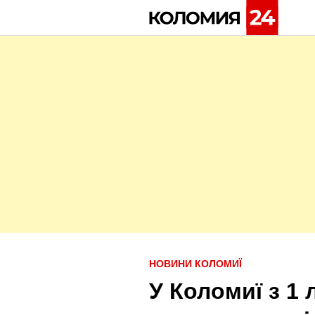
Skip
to
content
P
НОВИНИ КОЛОМИЇ
o
У Коломиї з 1
s