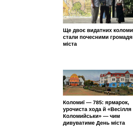
Ще двоє видатних колом
стали почесними громад
міста
Коломиї — 785: ярмарок,
урочиста хода й «Весілля 
Коломийськи» — чим
дивуватиме День міста