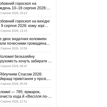
бовний гороскоп на
ждень 10–16 серпня 2026:
 зорі готують у стосунках
 Серпня 2026, 20:22
жному знаку
бовний гороскоп на вихідні
і 9 серпня 2026: кому зорі
іцяють ніжність, а кому —
 Серпня 2026, 13:15
ажливу розмову
 двоє видатних коломиян
тали почесними громадянами
ста
 Серпня 2026, 10:59
Коломиї безхазяйну
рухомість хочуть забирати у
асність громади: що це
 Серпня 2026, 08:47
начає
Яблучним Спасом 2026:
йкращі привітання у прозі,
ршах та картинках
 Серпня 2026, 05:04
ломиї — 785: ярмарок,
очиста хода й «Весілля по-
оломийськи» — чим
 Серпня 2026, 21:51
вуватиме День міста