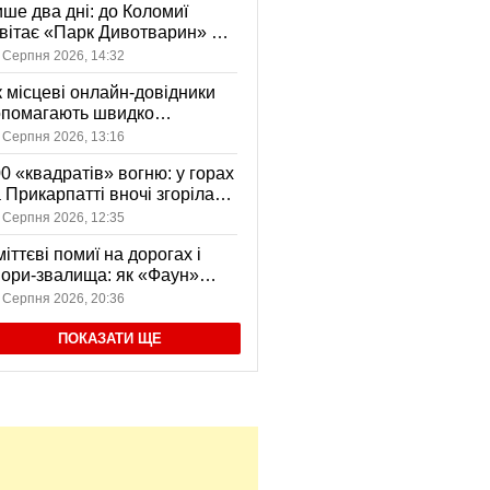
ше два дні: до Коломиї
вітає «Парк Дивотварин» — і
ід безкоштовний
 Серпня 2026, 14:32
 місцеві онлайн-довідники
опомагають швидко
аходити послуги у своєму
 Серпня 2026, 13:16
сті
0 «квадратів» вогню: у горах
 Прикарпатті вночі згоріла
диба, є постраждала
 Серпня 2026, 12:35
іттєві помиї на дорогах і
ори-звалища: як «Фаун»
возить відходи в Коломиї
 Серпня 2026, 20:36
ПОКАЗАТИ ЩЕ