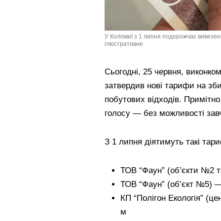
У Коломиї з 1 липня подорожчає вивезенн
ілюстративне
Сьогодні, 25 червня, виконко
затвердив нові тарифи на зб
побутових відходів. Примітно
голосу — без можливості зав
З 1 липня діятимуть такі тар
ТОВ “Фаун” (об’єкти №2 т
ТОВ “Фаун” (об’єкт №5) — 
КП “Полігон Екологія” (це
м