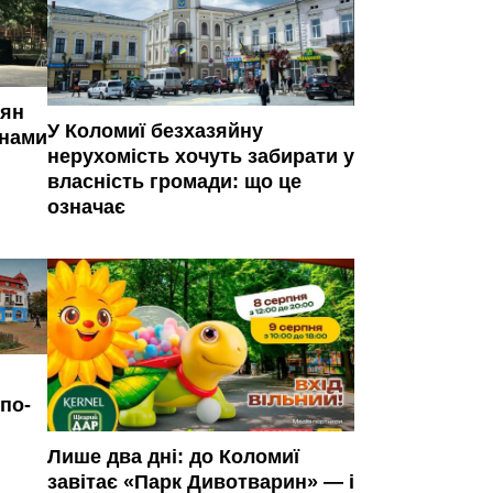
иян
У Коломиї безхазяйну
янами
нерухомість хочуть забирати у
власність громади: що це
означає
по-
Лише два дні: до Коломиї
завітає «Парк Дивотварин» — і