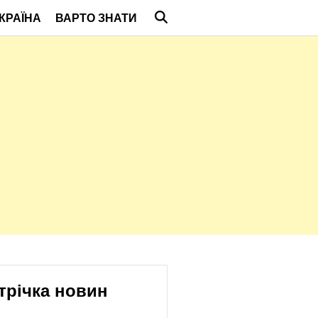
КРАЇНА
ВАРТО ЗНАТИ
трічка новин