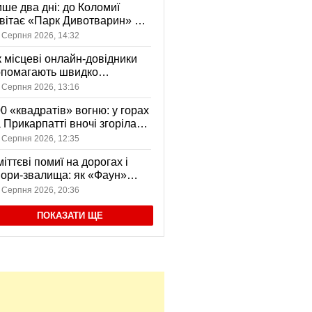
ше два дні: до Коломиї
вітає «Парк Дивотварин» — і
ід безкоштовний
 Серпня 2026, 14:32
 місцеві онлайн-довідники
опомагають швидко
аходити послуги у своєму
 Серпня 2026, 13:16
сті
0 «квадратів» вогню: у горах
 Прикарпатті вночі згоріла
диба, є постраждала
 Серпня 2026, 12:35
іттєві помиї на дорогах і
ори-звалища: як «Фаун»
возить відходи в Коломиї
 Серпня 2026, 20:36
ПОКАЗАТИ ЩЕ