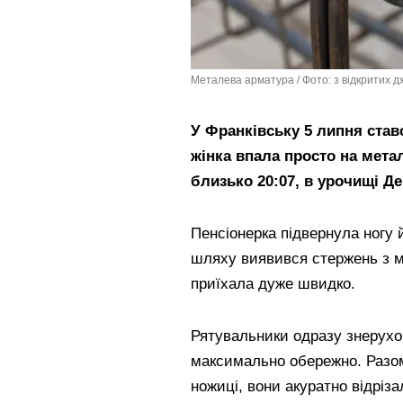
Металева арматура / Фото: з відкритих 
У Франківську 5 липня став
жінка впала просто на мета
близько 20:07, в урочищі Де
Пенсіонерка підвернула ногу й
шляху виявився стержень з м
приїхала дуже швидко.
Рятувальники одразу знерухом
максимально обережно. Разом
ножиці, вони акуратно відріз