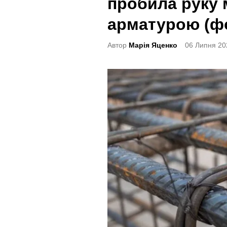
пробила руку
t
e
арматурою (ф
d
Автор
Марія Яценко
06 Липня 20
i
n