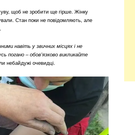
уву, щоб не зробити ще гірше. Жінку
зували. Стан поки не повідомляють, але
.
ими навіть у звичних місцях і не
сь погано – обов’язково викликайте
ли небайдужі очевидці.