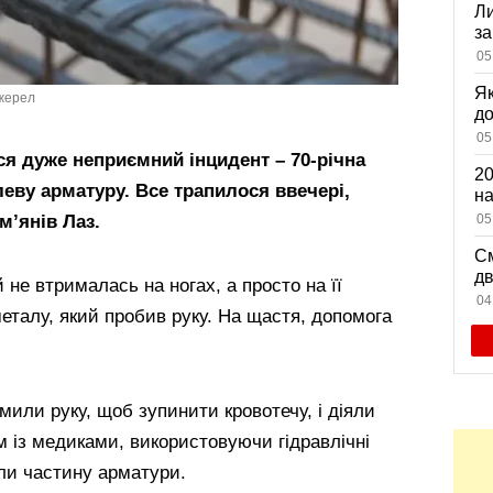
Ли
за
вх
05
Як
джерел
д
зн
05
мі
ся дуже неприємний інцидент – 70-річна
20
леву арматуру. Все трапилося ввечері,
на
са
05
м’янів Лаз.
См
дв
 не втрималась на ногах, а просто на її
ви
04
еталу, який пробив руку. На щастя, допомога
или руку, щоб зупинити кровотечу, і діяли
 із медиками, використовуючи гідравлічні
али частину арматури.