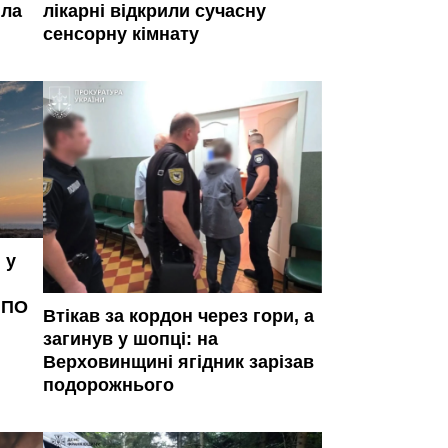
іла
лікарні відкрили сучасну
сенсорну кімнату
 у
ППО
Втікав за кордон через гори, а
загинув у шопці: на
Верховинщині ягідник зарізав
подорожнього