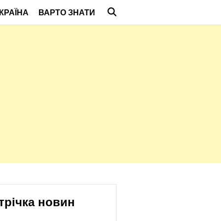
КРАЇНА
ВАРТО ЗНАТИ
трічка новин