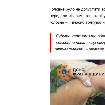
Головне було не допустити зс
передали лікарям і госпіталі
головне – її вчасно врятували
“Будьте уважними та обачн
проходьте повз, якщо кому
рятувальників”,
– зауважи