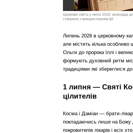
Церковні свята у липні 2026: календар дл
створене з використанням ШІ
Липень 2026 в церковному ка
але містить кілька особливо 
Ольги до пророка Іллі і вели
формують духовний ритм міс
традиціями які збереглися до 
1 липня — Святі Кос
цілителів
Косма і Даміан — брати-лікар
покладаючись лише на Божу д
покровителів лікарів і всіх хт