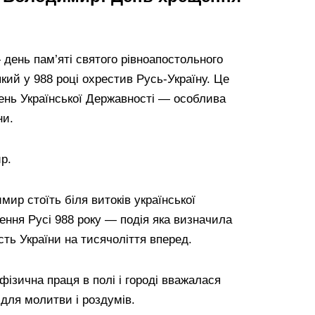
день пам’яті святого рівноапостольного
кий у 988 році охрестив Русь-Україну. Це
День Української Державності — особлива
ни.
р.
ир стоїть біля витоків української
ення Русі 988 року — подія яка визначила
сть України на тисячоліття вперед.
фізична праця в полі і городі вважалася
для молитви і роздумів.