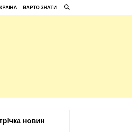
КРАЇНА
ВАРТО ЗНАТИ
трічка новин