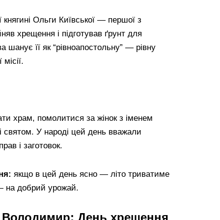
ї княгині Ольги Київської — першої з
йняв хрещення і підготував ґрунт для
а шанує її як “рівноапостольну” — рівну
місії.
ати храм, помолитися за жінок з іменем
зі святом. У народі цей день вважали
рав і заготовок.
ня:
якщо в цей день ясно — літо триватиме
— на добрий урожай.
 Володимир: День хрещення