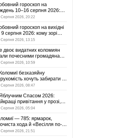
бовний гороскоп на
ждень 10–16 серпня 2026:
 зорі готують у стосунках
 Серпня 2026, 20:22
жному знаку
бовний гороскоп на вихідні
і 9 серпня 2026: кому зорі
іцяють ніжність, а кому —
 Серпня 2026, 13:15
ажливу розмову
 двоє видатних коломиян
тали почесними громадянами
ста
 Серпня 2026, 10:59
Коломиї безхазяйну
рухомість хочуть забирати у
асність громади: що це
 Серпня 2026, 08:47
начає
Яблучним Спасом 2026:
йкращі привітання у прозі,
ршах та картинках
 Серпня 2026, 05:04
ломиї — 785: ярмарок,
очиста хода й «Весілля по-
оломийськи» — чим
 Серпня 2026, 21:51
вуватиме День міста