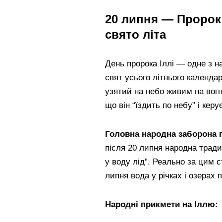
20 липня — Пророк 
свято літа
День пророка Іллі — одне з 
свят усього літнього календа
узятий на небо живим на вогн
що він “їздить по небу” і кер
Головна народна заборона п
після 20 липня народна трад
у воду лід”. Реально за цим 
липня вода у річках і озерах
Народні прикмети на Іллю: