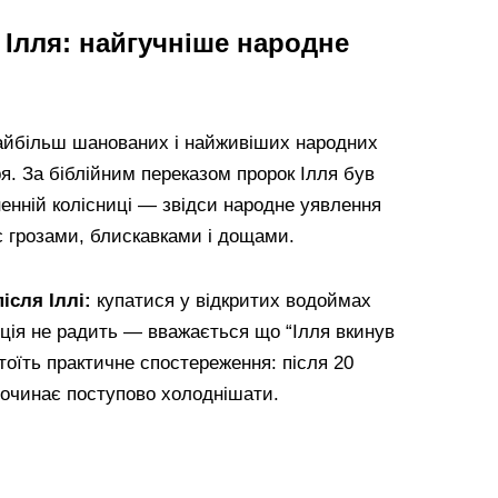
Ілля: найгучніше народне
найбільш шанованих і найживіших народних
ря. За біблійним переказом пророк Ілля був
енній колісниці — звідси народне уявлення
ує грозами, блискавками і дощами.
ісля Іллі:
купатися у відкритих водоймах
иція не радить — вважається що “Ілля вкинув
стоїть практичне спостереження: після 20
 починає поступово холоднішати.