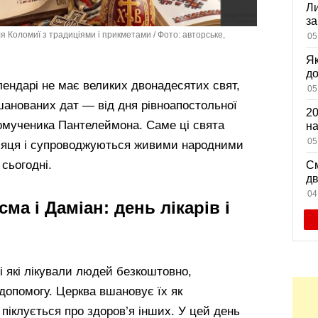
Ли
за
вх
я Коломиї з традиціями і прикметами / Фото: авторське,
05
Як
д
лендарі не має великих двонадесятих свят,
зн
05
мі
шанованих дат — від дня рівноапостольної
20
комученика Пантелеймона. Саме ці свята
на
са
05
яця і супроводжуються живими народними
сьогодні.
См
дв
ви
04
ма і Даміан: день лікарів і
і які лікували людей безкоштовно,
опомогу. Церква вшановує їх як
о піклується про здоров’я інших. У цей день