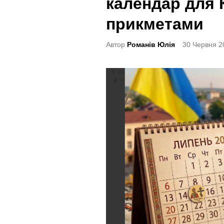
календар для 
t
e
прикметами
d
Автор
Романів Юлія
30 Червня 2
i
n