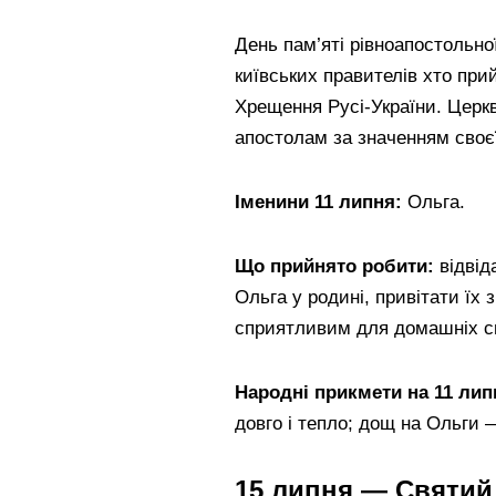
День пам’яті рівноапостольно
київських правителів хто при
Хрещення Русі-України. Церкв
апостолам за значенням своєї 
Іменини 11 липня:
Ольга.
Що прийнято робити:
відвід
Ольга у родині, привітати їх 
сприятливим для домашніх сп
Народні прикмети на 11 лип
довго і тепло; дощ на Ольги 
15 липня — Святий