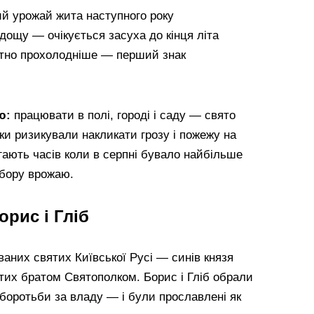
ий урожай жита наступного року
 дощу — очікується засуха до кінця літа
мітно прохолодніше — перший знак
ю:
працювати в полі, городі і саду — свято
и ризикували накликати грозу і пожежу на
гають часів коли в серпні бувало найбільше
збору врожаю.
орис і Гліб
ваних святих Київської Русі — синів князя
их братом Святополком. Борис і Гліб обрали
боротьби за владу — і були прославлені як