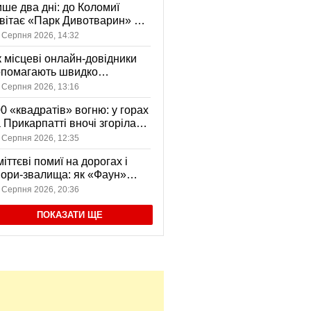
ше два дні: до Коломиї
вітає «Парк Дивотварин» — і
ід безкоштовний
 Серпня 2026, 14:32
 місцеві онлайн-довідники
опомагають швидко
аходити послуги у своєму
 Серпня 2026, 13:16
сті
0 «квадратів» вогню: у горах
 Прикарпатті вночі згоріла
диба, є постраждала
 Серпня 2026, 12:35
іттєві помиї на дорогах і
ори-звалища: як «Фаун»
возить відходи в Коломиї
 Серпня 2026, 20:36
ПОКАЗАТИ ЩЕ