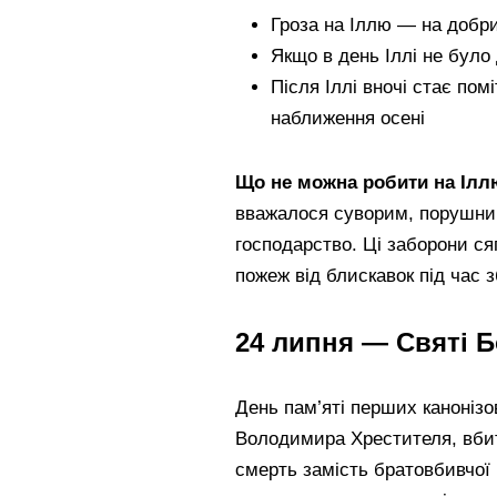
Гроза на Іллю — на добр
Якщо в день Іллі не було
Після Іллі вночі стає по
наближення осені
Що не можна робити на Ілл
вважалося суворим, порушник
господарство. Ці заборони ся
пожеж від блискавок під час 
24 липня — Святі Б
День пам’яті перших канонізо
Володимира Хрестителя, вбит
смерть замість братовбивчої 