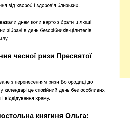
ня від хвороб і здоров’я близьких.
важали днем коли варто зібрати цілющі
 зібрані в день безсрібників-цілителів
илу.
ння чесної ризи Пресвятої
’язане з перенесенням ризи Богородиці до
у календарі це спокійний день без особливих
і відвідування храму.
постольна княгиня Ольга: