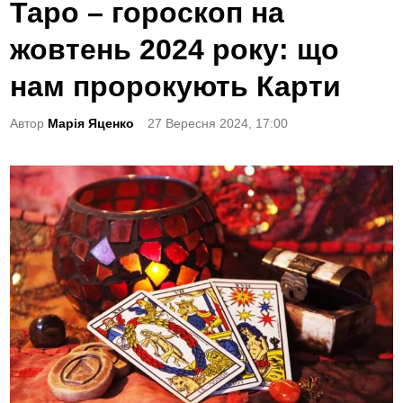
o
Таро – гороскоп на
s
жовтень 2024 року: що
t
e
нам пророкують Карти
d
Автор
Марія Яценко
27 Вересня 2024, 17:00
i
n