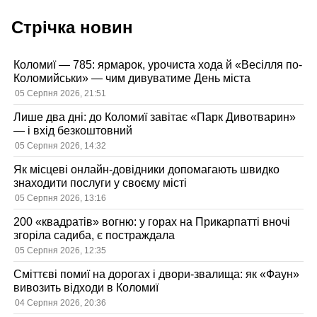
Стрічка новин
Коломиї — 785: ярмарок, урочиста хода й «Весілля по-
Коломийськи» — чим дивуватиме День міста
05 Серпня 2026, 21:51
Лише два дні: до Коломиї завітає «Парк Дивотварин»
— і вхід безкоштовний
05 Серпня 2026, 14:32
Як місцеві онлайн-довідники допомагають швидко
знаходити послуги у своєму місті
05 Серпня 2026, 13:16
200 «квадратів» вогню: у горах на Прикарпатті вночі
згоріла садиба, є постраждала
05 Серпня 2026, 12:35
Сміттєві помиї на дорогах і двори-звалища: як «Фаун»
вивозить відходи в Коломиї
04 Серпня 2026, 20:36