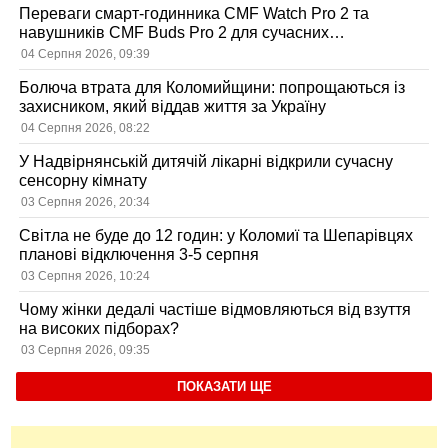
Переваги смарт-годинника CMF Watch Pro 2 та
навушників CMF Buds Pro 2 для сучасних
користувачів
04 Серпня 2026, 09:39
Болюча втрата для Коломийщини: попрощаються із
захисником, який віддав життя за Україну
04 Серпня 2026, 08:22
У Надвірнянській дитячій лікарні відкрили сучасну
сенсорну кімнату
03 Серпня 2026, 20:34
Світла не буде до 12 годин: у Коломиї та Шепарівцях
планові відключення 3-5 серпня
03 Серпня 2026, 10:24
Чому жінки дедалі частіше відмовляються від взуття
на високих підборах?
03 Серпня 2026, 09:35
ПОКАЗАТИ ЩЕ