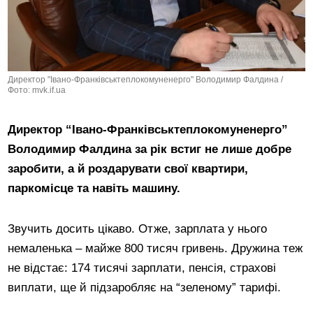
Директор "Івано-Франківськтеплокомуненерго" Володимир Фалдина /
Фото: mvk.if.ua
Директор “Івано-Франківськтеплокомуненерго”
Володимир Фалдина за рік встиг не лише добре
заробити, а й роздарувати свої квартири,
паркомісце та навіть машину.
Звучить досить цікаво. Отже, зарплата у нього
немаленька – майже 800 тисяч гривень. Дружина теж
не відстає: 174 тисячі зарплати, пенсія, страхові
виплати, ще й підзаробляє на “зеленому” тарифі.