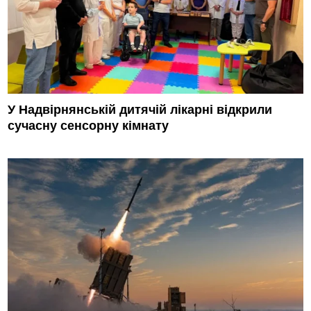
У Надвірнянській дитячій лікарні відкрили
сучасну сенсорну кімнату