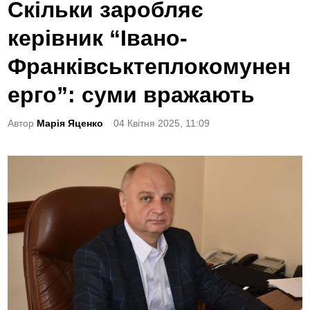
o
Скільки заробляє
s
керівник “Івано-
t
e
Франківськтеплокомунен
d
ерго”: суми вражають
i
n
Автор
Марія Яценко
04 Квітня 2025, 11:09