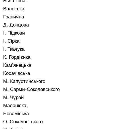
Військова
Волоська
Гранична
Д. Донцова
І. Підкови
І. Сірка
І. Ткачука
К. Гордієнка
Кам’янецька
Косачівська
М. Капустинського
М. Сарми-Соколовського
М. Чурай
Маланюка
Новоміська
О. Соколовського