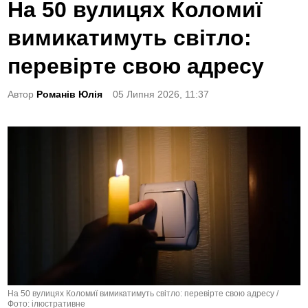
o
На 50 вулицях Коломиї
s
вимикатимуть світло:
t
e
перевірте свою адресу
d
Автор
Романів Юлія
05 Липня 2026, 11:37
i
n
На 50 вулицях Коломиї вимикатимуть світло: перевірте свою адресу /
Фото: ілюстративне