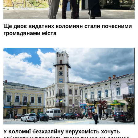
Ще двоє видатних коломиян стали почесними
громадянами міста
У Коломиї безхазяйну нерухомість хочуть