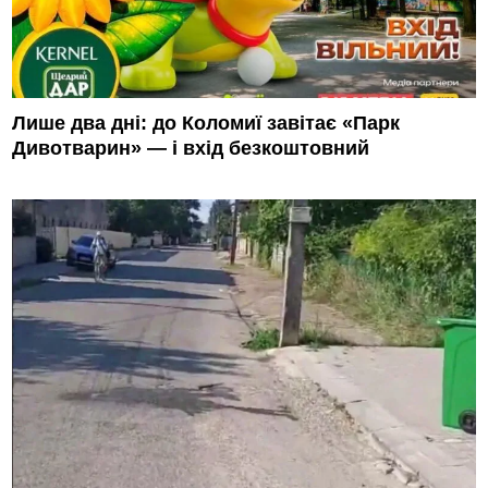
Лише два дні: до Коломиї завітає «Парк
Дивотварин» — і вхід безкоштовний