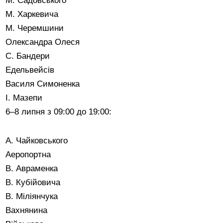
М. Садовського
М. Харкевича
М. Черемшини
Олександра Олеся
С. Бандери
Едельвейсів
Василя Симоненка
І. Мазепи
6–8 липня з 09:00 до 19:00:
А. Чайковського
Аеропортна
В. Авраменка
В. Кубійовича
В. Міліянчука
Вахнянина