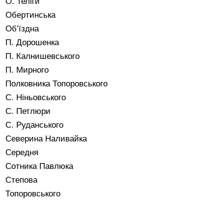
О. Теліги
Обертинська
Об’їздна
П. Дорошенка
П. Калнишевського
П. Мирного
Полковника Топоровського
С. Ніньовського
С. Петлюри
С. Руданського
Северина Наливайка
Середня
Сотника Павлюка
Степова
Топоровського