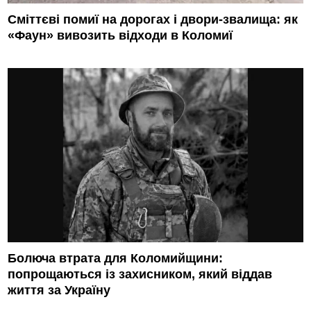
Сміттєві помиї на дорогах і двори-звалища: як
«Фаун» вивозить відходи в Коломиї
Болюча втрата для Коломийщини:
попрощаються із захисником, який віддав
життя за Україну