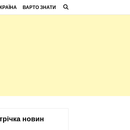
КРАЇНА
ВАРТО ЗНАТИ
трічка новин