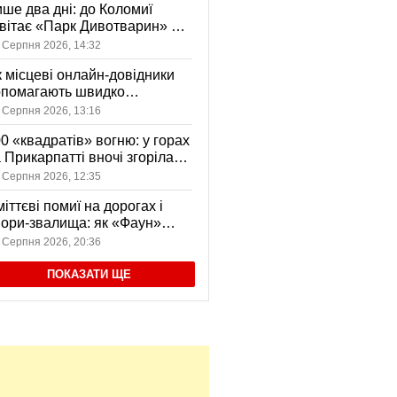
ше два дні: до Коломиї
вітає «Парк Дивотварин» — і
ід безкоштовний
 Серпня 2026, 14:32
 місцеві онлайн-довідники
опомагають швидко
аходити послуги у своєму
 Серпня 2026, 13:16
сті
0 «квадратів» вогню: у горах
 Прикарпатті вночі згоріла
диба, є постраждала
 Серпня 2026, 12:35
іттєві помиї на дорогах і
ори-звалища: як «Фаун»
возить відходи в Коломиї
 Серпня 2026, 20:36
ПОКАЗАТИ ЩЕ