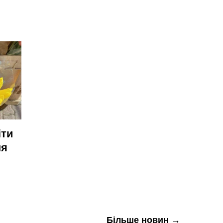
іти
ня
Більше новин →