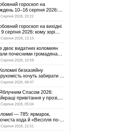
бовний гороскоп на
ждень 10–16 серпня 2026:
 зорі готують у стосунках
 Серпня 2026, 20:22
жному знаку
бовний гороскоп на вихідні
і 9 серпня 2026: кому зорі
іцяють ніжність, а кому —
 Серпня 2026, 13:15
ажливу розмову
 двоє видатних коломиян
тали почесними громадянами
ста
 Серпня 2026, 10:59
Коломиї безхазяйну
рухомість хочуть забирати у
асність громади: що це
 Серпня 2026, 08:47
начає
Яблучним Спасом 2026:
йкращі привітання у прозі,
ршах та картинках
 Серпня 2026, 05:04
ломиї — 785: ярмарок,
очиста хода й «Весілля по-
оломийськи» — чим
 Серпня 2026, 21:51
вуватиме День міста