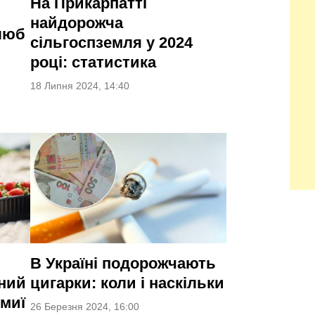
На Прикарпатті
найдорожча
люб
сільгоспземля у 2024
році: статистика
18 Липня 2024, 14:40
В Україні подорожчають
нний
цигарки: коли і наскільки
омиї
26 Березня 2024, 16:00