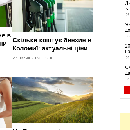
Ли
за
вх
05
Як
д
не в
зн
05
Скільки коштує бензин в
мі
іни
20
Коломиї: актуальні ціни
на
са
05
27 Липня 2024, 15:00
См
дв
ви
04