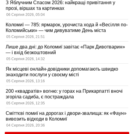
З Яблучним Спасом 2026: найкращі привітання у
прозі, віршах та картинках
06 Серпня 2026, 05:04
Коломиї — 785: ярмарок, урочиста хода й «Весілля по-
Коломийськи» — чим дивуватиме День міста
05 Серпня 2026, 21:51
Лише два дні: до Коломиї завітає «Парк Дивотварин»
— і вхід безкоштовний
05 Серпня 2026, 14:32
Як місцеві онлайн-довідники допомагають швидко
знаходити послуги у своєму місті
05 Серпня 2026, 13:16
200 «квадратів» вогню: у горах на Прикарпатті вночі
згоріла садиба, є постраждала
05 Серпня 2026, 12:35
Сміттєві помиї на дорогах і двори-звалища: як «Фаун»
вивозить відходи в Коломиї
04 Серпня 2026, 20:36