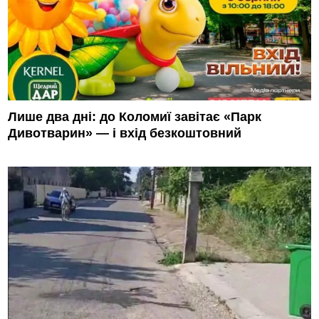
Лише два дні: до Коломиї завітає «Парк
Дивотварин» — і вхід безкоштовний