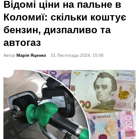
o
Відомі ціни на пальне в
s
Коломиї: скільки коштує
t
e
бензин, дизпаливо та
d
автогаз
i
n
Автор
Марія Яценко
01 Листопада 2024, 15:06