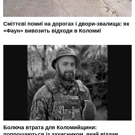
Сміттєві помиї на дорогах і двори-звалища: як
«Фаун» вивозить відходи в Коломиї
Болюча втрата для Коломийщини:
попрощаються із захисником, який віддав