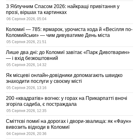
З Яблучним Спасом 2026: найкращі привітання у
прозі, віршах та картинках
06 Серпня 2026, 05:04
Коломиї — 785: ярмарок, урочиста хода й «Весілля по-
Коломийськи» — чим дивуватиме День міста
05 Серпня 2026, 21:51
Лише два дні: до Коломиї завітає «Парк Дивотварин»
— і вхід безкоштовний
05 Серпня 2026, 14:32
Як місцеві онлайн-довідники допомагають швидко
знаходити послуги у своєму місті
05 Серпня 2026, 13:16
200 «квадратів» вогню: у горах на Прикарпатті вночі
згоріла садиба, є постраждала
05 Серпня 2026, 12:35
Сміттєві помиї на дорогах і двори-звалища: як «Фаун»
вивозить відходи в Коломиї
04 Серпня 2026, 20:36