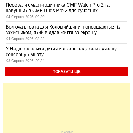
Переваги смарт-годинника CMF Watch Pro 2 та
навушників CMF Buds Pro 2 для сучасних
користувачів
04 Серпня 2026, 09:39
Болюча втрата для Коломийщини: попрощаються із
захисником, який віддав життя за Україну
04 Серпня 2026, 08:22
У Надвірнянській дитячій лікарні відкрили сучасну
сенсорну кімнату
03 Серпня 2026, 20:34
ПОКАЗАТИ ЩЕ