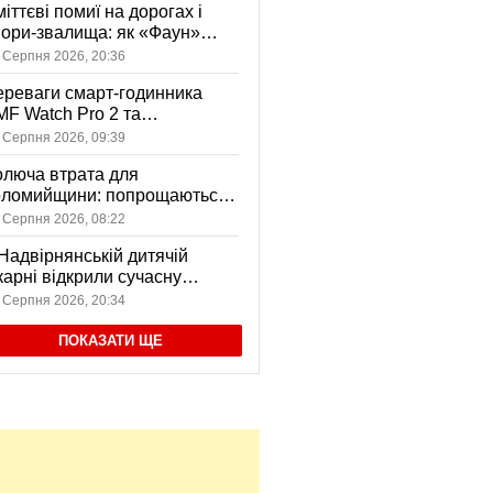
іттєві помиї на дорогах і
ори-звалища: як «Фаун»
возить відходи в Коломиї
 Серпня 2026, 20:36
реваги смарт-годинника
F Watch Pro 2 та
вушників CMF Buds Pro 2
 Серпня 2026, 09:39
я сучасних користувачів
люча втрата для
оломийщини: попрощаються
 захисником, який віддав
 Серпня 2026, 08:22
ття за Україну
Надвірнянській дитячій
карні відкрили сучасну
нсорну кімнату
 Серпня 2026, 20:34
ПОКАЗАТИ ЩЕ