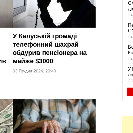
См
дв
ви
04
Пе
CM
У Калуській громаді
на
04
дл
телефонний шахрай
Бо
обдурив пенсіонера на
К
із
04
ив
майже $3000
жи
У 
03 Грудня 2024, 20:40
лі
се
03