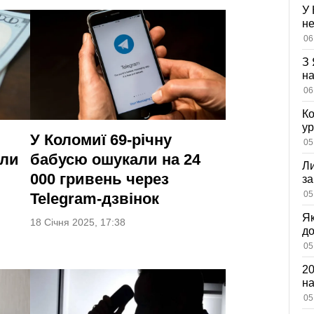
У 
не
вл
06
оз
З 
на
ві
06
Ко
ур
У Коломиї 69-річну
К
05
ди
или
бабусю ошукали на 24
Ли
000 гривень через
за
вх
05
Telegram-дзвінок
Як
18 Січня 2025, 17:38
д
зн
05
мі
20
на
са
05