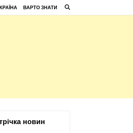
КРАЇНА
ВАРТО ЗНАТИ
трічка новин