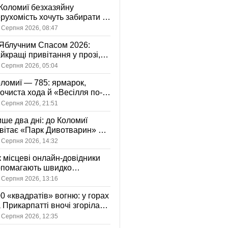
Коломиї безхазяйну
рухомість хочуть забирати у
асність громади: що це
 Серпня 2026, 08:47
начає
Яблучним Спасом 2026:
йкращі привітання у прозі,
ршах та картинках
 Серпня 2026, 05:04
ломиї — 785: ярмарок,
очиста хода й «Весілля по-
оломийськи» — чим
 Серпня 2026, 21:51
вуватиме День міста
ше два дні: до Коломиї
вітає «Парк Дивотварин» — і
ід безкоштовний
 Серпня 2026, 14:32
 місцеві онлайн-довідники
опомагають швидко
аходити послуги у своєму
 Серпня 2026, 13:16
сті
0 «квадратів» вогню: у горах
 Прикарпатті вночі згоріла
диба, є постраждала
 Серпня 2026, 12:35