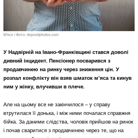
М'ясо / Фото: depositphotos.com
У Надвірній на Івано-Франківщині стався доволі
дивний інцидент. Пенсіонер посварився з
продавчинею на ринку через зниження цін. У
розпал конфлікту він взяв шматок м’яса та кинув
ним у жінку, влучивши в плече.
Але на цьому все не закінчилося – у справу
втрутилася її донька, і між ними почалася справжня
бійка. За даними слідства, чоловік прийшов на ринок
і почав сваритися з продавчинею через те, що на