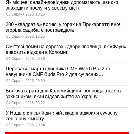
Як місцеві онлайн-довідники допомагають швидко
знаходити послуги у своєму місті
05 Серпня 2026, 13:16
200 «квадратів» вогню: у горах на Прикарпатті вночі
згоріла садиба, є постраждала
05 Серпня 2026, 12:35
Сміттєві помиї на дорогах і двори-звалища: як «Фаун»
вивозить відходи в Коломиї
04 Серпня 2026, 20:36
Переваги смарт-годинника CMF Watch Pro 2 та
навушників CMF Buds Pro 2 для сучасних
користувачів
04 Серпня 2026, 09:39
Болюча втрата для Коломийщини: попрощаються із
захисником, який віддав життя за Україну
04 Серпня 2026, 08:22
У Надвірнянській дитячій лікарні відкрили сучасну
сенсорну кімнату
03 Серпня 2026, 20:34