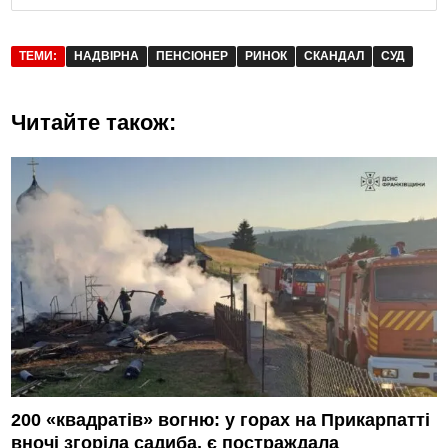
ТЕМИ:
НАДВІРНА
ПЕНСІОНЕР
РИНОК
СКАНДАЛ
СУД
Читайте також:
200 «квадратів» вогню: у горах на Прикарпатті
вночі згоріла садиба, є постраждала