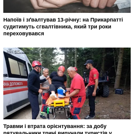
Напоїв і зґвалтував 13-річну: на Прикарпатті
судитимуть сгвалтівника, який три роки
переховувався
Травми і втрата орієнтування: за добу
рятувальники тричі виручали туристів у