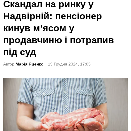
o
Скандал на ринку у
s
Надвірній: пенсіонер
t
e
кинув м’ясом у
d
продавчиню і потрапив
i
n
під суд
Автор
Марія Яценко
19 Грудня 2024, 17:05