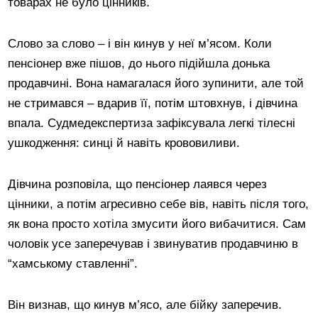
товарах не було цінників.
Слово за слово – і він кинув у неї м’ясом. Коли
пенсіонер вже пішов, до нього підійшла донька
продавчині. Вона намагалася його зупинити, але той
не стримався – вдарив її, потім штовхнув, і дівчина
впала. Судмедекспертиза зафіксувала легкі тілесні
ушкодження: синці й навіть крововиливи.
Дівчина розповіла, що пенсіонер лаявся через
цінники, а потім агресивно себе вів, навіть після того,
як вона просто хотіла змусити його вибачитися. Сам
чоловік усе заперечував і звинуватив продавчиню в
“хамському ставленні”.
Він визнав, що кинув м’ясо, але бійку заперечив.