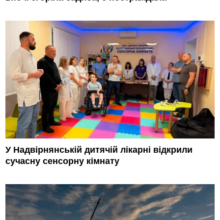
У Надвірнянській дитячій лікарні відкрили
сучасну сенсорну кімнату