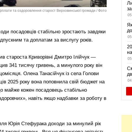
Ли
за
арплати та оздоровлення старост Верховинської громади / Фото
вх
05
Як
д
ходи посадовців стабільно зростають завдяки
зн
05
дпускним та доплатам за вислугу років.
мі
20
на
ив староста Криворівні Дмитро Ілійчук —
са
05
щив 341 тисячу гривень, а минулого року він
См
омісяця. Олена Танасійчук із села Голови
дв
ви
04
яців 2025 року вона поповнила свій бюджет на
що майже кожен посадовець стабільно
здоровчих», навіть якщо надбавки за роботу в
лля Юрія Стефурака доходи за минулий рік
 тисячі гривень. Вся ця фінансова звітність