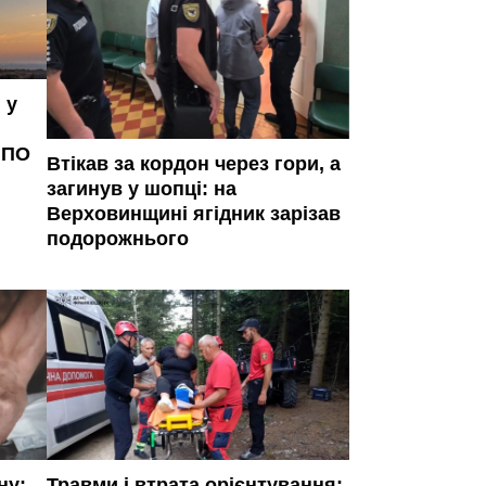
 у
ППО
Втікав за кордон через гори, а
загинув у шопці: на
Верховинщині ягідник зарізав
подорожнього
ну:
Травми і втрата орієнтування: