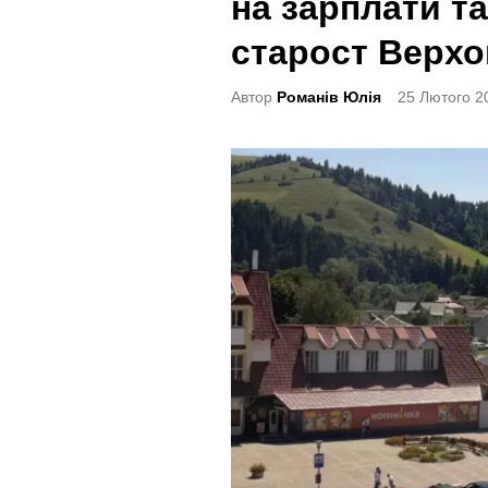
на зарплати т
t
e
старост Верхо
d
Автор
Романів Юлія
25 Лютого 2
i
n