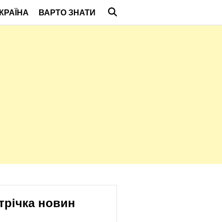
КРАЇНА
ВАРТО ЗНАТИ
трічка новин