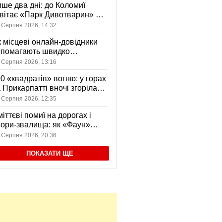
ше два дні: до Коломиї
вітає «Парк Дивотварин» — і
ід безкоштовний
 Серпня 2026, 14:32
 місцеві онлайн-довідники
опомагають швидко
аходити послуги у своєму
 Серпня 2026, 13:16
сті
0 «квадратів» вогню: у горах
 Прикарпатті вночі згоріла
диба, є постраждала
 Серпня 2026, 12:35
іттєві помиї на дорогах і
ори-звалища: як «Фаун»
возить відходи в Коломиї
 Серпня 2026, 20:36
ПОКАЗАТИ ЩЕ