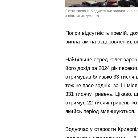
Сотні тисяч із бюджету витрачають на з
з відкритих джерел
Попри відсутність премій, до
виплатам на оздоровлення, ві
Найбільше серед колег зароб
його дохід за 2024 рік переви
отримував близько 33 тисяч щ
теж не пасе задніх: за 11 міс
331 тисячу гривень. Цікаво, 
отримує 22 тисячі гривень «о
якийсь період зменшуються.
Водночас у старости Кривопі
виявилися скромнішими — 174