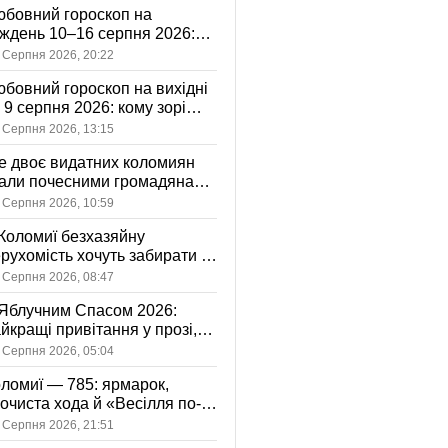
бовний гороскоп на
ждень 10–16 серпня 2026:
 зорі готують у стосунках
 Серпня 2026, 20:22
жному знаку
бовний гороскоп на вихідні
і 9 серпня 2026: кому зорі
іцяють ніжність, а кому —
 Серпня 2026, 13:15
ажливу розмову
 двоє видатних коломиян
тали почесними громадянами
ста
 Серпня 2026, 10:59
Коломиї безхазяйну
рухомість хочуть забирати у
асність громади: що це
 Серпня 2026, 08:47
начає
Яблучним Спасом 2026:
йкращі привітання у прозі,
ршах та картинках
 Серпня 2026, 05:04
ломиї — 785: ярмарок,
очиста хода й «Весілля по-
оломийськи» — чим
 Серпня 2026, 21:51
вуватиме День міста