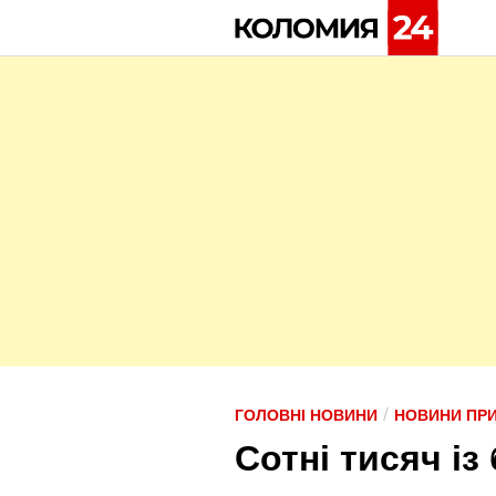
Skip
to
content
P
/
ГОЛОВНІ НОВИНИ
НОВИНИ ПР
o
Сотні тисяч і
s