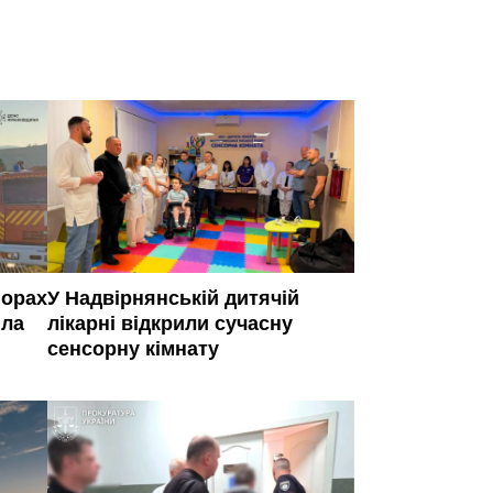
горах
У Надвірнянській дитячій
іла
лікарні відкрили сучасну
сенсорну кімнату