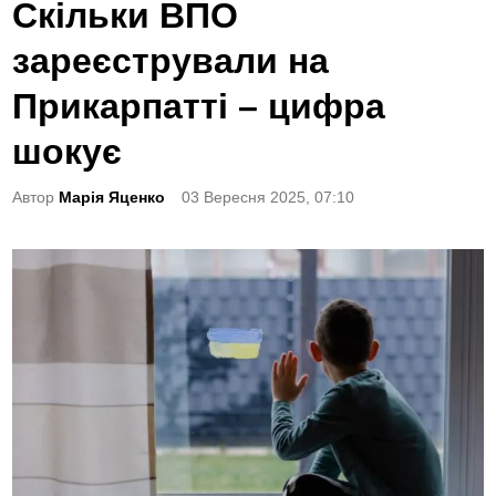
o
Скільки ВПО
s
зареєстрували на
t
e
Прикарпатті – цифра
d
шокує
i
n
Автор
Марія Яценко
03 Вересня 2025, 07:10