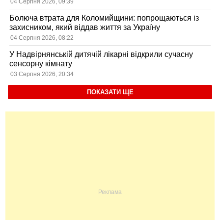
користувачів
04 Серпня 2026, 09:39
Болюча втрата для Коломийщини: попрощаються із
захисником, який віддав життя за Україну
04 Серпня 2026, 08:22
У Надвірнянській дитячій лікарні відкрили сучасну
сенсорну кімнату
03 Серпня 2026, 20:34
ПОКАЗАТИ ЩЕ