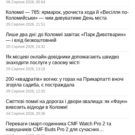
06 Серпня 2026, 05:04
Коломиї — 785: ярмарок, урочиста хода й «Весілля по-
Коломийськи» — чим дивуватиме День міста
05 Серпня 2026, 21:51
Лише два дні: до Коломиї завітає «Парк Дивотварин»
— і вхід безкоштовний
05 Серпня 2026, 14:32
Як місцеві онлайн-довідники допомагають швидко
знаходити послуги у своєму місті
05 Серпня 2026, 13:16
200 «квадратів» вогню: у горах на Прикарпатті вночі
згоріла садиба, є постраждала
05 Серпня 2026, 12:35
Сміттєві помиї на дорогах і двори-звалища: як «Фаун»
вивозить відходи в Коломиї
04 Серпня 2026, 20:36
Переваги смарт-годинника CMF Watch Pro 2 та
навушників CMF Buds Pro 2 для сучасних