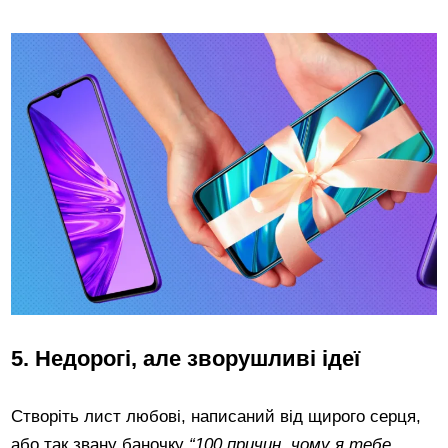
5. Недорогі, але зворушливі ідеї
Створіть лист любові, написаний від щирого серця,
або так звану баночку
“100 причин, чому я тебе