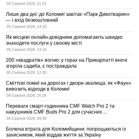
05 Серпня 2026, 21:51
Лише два дні: до Коломиї завітає «Парк Дивотварин»
— і вхід безкоштовний
05 Серпня 2026, 14:32
Як місцеві онлайн-довідники допомагають швидко
знаходити послуги у своєму місті
05 Серпня 2026, 13:16
200 «квадратів» вогню: у горах на Прикарпатті вночі
згоріла садиба, є постраждала
05 Серпня 2026, 12:35
Сміттєві помиї на дорогах і двори-звалища: як «Фаун»
вивозить відходи в Коломиї
04 Серпня 2026, 20:36
Переваги смарт-годинника CMF Watch Pro 2 та
навушників CMF Buds Pro 2 для сучасних
користувачів
04 Серпня 2026, 09:39
Болюча втрата для Коломийщини: попрощаються із
захисником, який віддав життя за Україну