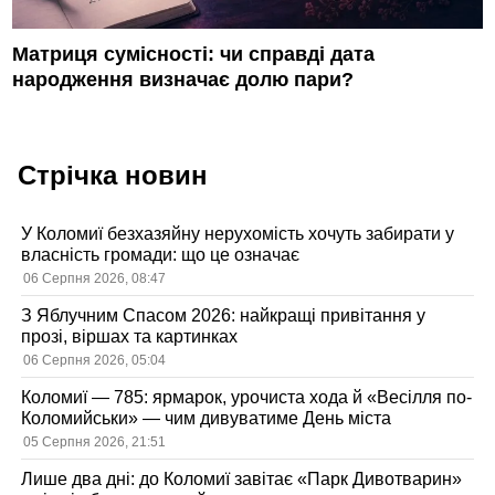
Матриця сумісності: чи справді дата
народження визначає долю пари?
Стрічка новин
У Коломиї безхазяйну нерухомість хочуть забирати у
власність громади: що це означає
06 Серпня 2026, 08:47
З Яблучним Спасом 2026: найкращі привітання у
прозі, віршах та картинках
06 Серпня 2026, 05:04
Коломиї — 785: ярмарок, урочиста хода й «Весілля по-
Коломийськи» — чим дивуватиме День міста
05 Серпня 2026, 21:51
Лише два дні: до Коломиї завітає «Парк Дивотварин»