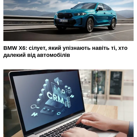
BMW X6: сілует, який упізнають навіть ті, хто
далекий від автомобілів