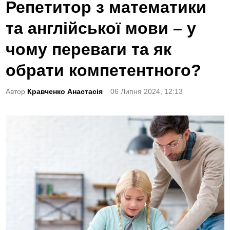
o
Репетитор з математики
s
та англійської мови – у
t
e
чому переваги та як
d
обрати компетентного?
i
n
Автор
Кравченко Анастасія
06 Липня 2024, 12:13