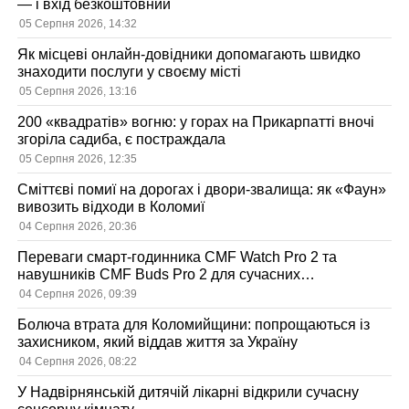
— і вхід безкоштовний
05 Серпня 2026, 14:32
Як місцеві онлайн-довідники допомагають швидко
знаходити послуги у своєму місті
05 Серпня 2026, 13:16
200 «квадратів» вогню: у горах на Прикарпатті вночі
згоріла садиба, є постраждала
05 Серпня 2026, 12:35
Сміттєві помиї на дорогах і двори-звалища: як «Фаун»
вивозить відходи в Коломиї
04 Серпня 2026, 20:36
Переваги смарт-годинника CMF Watch Pro 2 та
навушників CMF Buds Pro 2 для сучасних
користувачів
04 Серпня 2026, 09:39
Болюча втрата для Коломийщини: попрощаються із
захисником, який віддав життя за Україну
04 Серпня 2026, 08:22
У Надвірнянській дитячій лікарні відкрили сучасну