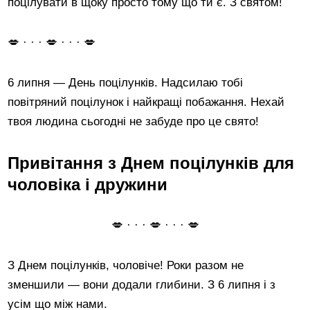
поцілувати в щоку просто тому що ти є. З святом!
💋 · · · 💋 · · · 💋
6 липня — День поцілунків. Надсилаю тобі
повітряний поцілунок і найкращі побажання. Нехай
твоя людина сьогодні не забуде про це свято!
Привітання з Днем поцілунків для
чоловіка і дружини
💋 · · · 💋 · · · 💋
З Днем поцілунків, чоловіче! Роки разом не
зменшили — вони додали глибини. З 6 липня і з
усім що між нами.