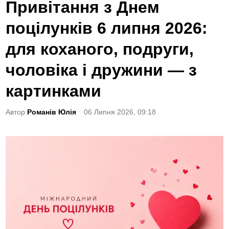
o
Привітання з Днем
s
поцілунків 6 липня 2026:
t
e
для коханого, подруги,
d
чоловіка і дружини — з
i
n
картинками
Автор
Романів Юлія
06 Липня 2026, 09:18