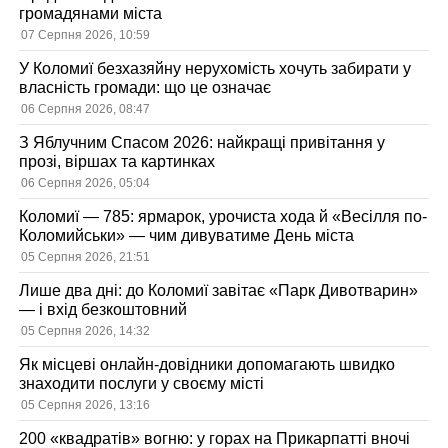
громадянами міста
07 Серпня 2026, 10:59
У Коломиї безхазяйну нерухомість хочуть забирати у
власність громади: що це означає
06 Серпня 2026, 08:47
З Яблучним Спасом 2026: найкращі привітання у
прозі, віршах та картинках
06 Серпня 2026, 05:04
Коломиї — 785: ярмарок, урочиста хода й «Весілля по-
Коломийськи» — чим дивуватиме День міста
05 Серпня 2026, 21:51
Лише два дні: до Коломиї завітає «Парк Дивотварин»
— і вхід безкоштовний
05 Серпня 2026, 14:32
Як місцеві онлайн-довідники допомагають швидко
знаходити послуги у своєму місті
05 Серпня 2026, 13:16
200 «квадратів» вогню: у горах на Прикарпатті вночі