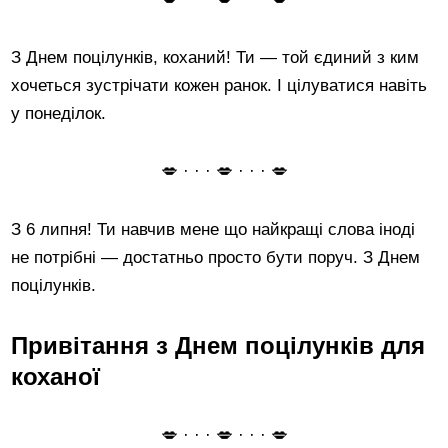
З Днем поцілунків, коханий! Ти — той єдиний з ким
хочеться зустрічати кожен ранок. І цілуватися навіть
у понеділок.
💋 · · · 💋 · · · 💋
З 6 липня! Ти навчив мене що найкращі слова іноді
не потрібні — достатньо просто бути поруч. З Днем
поцілунків.
Привітання з Днем поцілунків для
коханої
💋 · · · 💋 · · · 💋