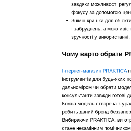
завдяки можливості регу
фокусу за допомогою цент
Знімні кришки для об’єкт
і забруднень, а можливіс
зручності у використанні.
Чому варто обрати 
Інтернет-магазин PRAKTICA
п
інструментів для будь-яких п
дальноміром чи обрати модел
консультанти завжди готові д
Кожна модель створена з ура
робить даний бренд беззапере
Вибираючи PRAKTICA, ви отри
стане незамінним помічником 