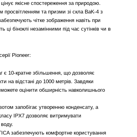
о цінує якісне спостереження за природою.
 просвітленням та призми зі скла BaK-4 з
безпечують чітке зображення навіть при
ь ці біноклі незамінними під час сутінків чи в
ерії Pioneer:
г є 10-кратне збільшення, що дозволяє
ти на відстані до 1000 метрів. Завдяки
зможете оцінити обширність навколишнього
зотом запобігає утворенню конденсату, а
класу IPX7 дозволяє витримувати
 воду.
KTICA забезпечують комфортне користування