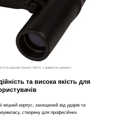
сть в одному біноклі / Фото: з відкритих джерел
адійність та висока якість для
ористувачів
бі міцний корпус, захищений від ударів та
міумкласу, створену для професійних