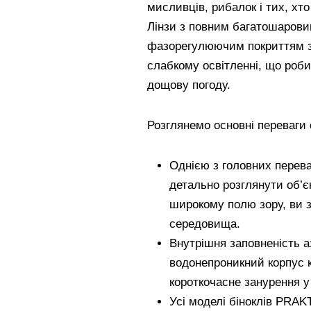
мисливців, рибалок і тих, хт
Лінзи з повним багатошаровим
фазорегулюючим покриттям за
слабкому освітленні, що робит
дощову погоду.
Розглянемо основні переваги с
Однією з головних перева
детально розглянути об’єк
широкому полю зору, ви 
середовища.
Внутрішня заповненість а
водонепроникний корпус 
короткочасне занурення у
Усі моделі біноклів PRA