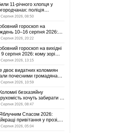
или 11-річного хлопця у
городчанах: поліція
становлює обставини ДТП
 Серпня 2026, 08:50
бовний гороскоп на
ждень 10–16 серпня 2026:
 зорі готують у стосунках
 Серпня 2026, 20:22
жному знаку
бовний гороскоп на вихідні
і 9 серпня 2026: кому зорі
іцяють ніжність, а кому —
 Серпня 2026, 13:15
ажливу розмову
 двоє видатних коломиян
тали почесними громадянами
ста
 Серпня 2026, 10:59
Коломиї безхазяйну
рухомість хочуть забирати у
асність громади: що це
 Серпня 2026, 08:47
начає
Яблучним Спасом 2026:
йкращі привітання у прозі,
ршах та картинках
 Серпня 2026, 05:04