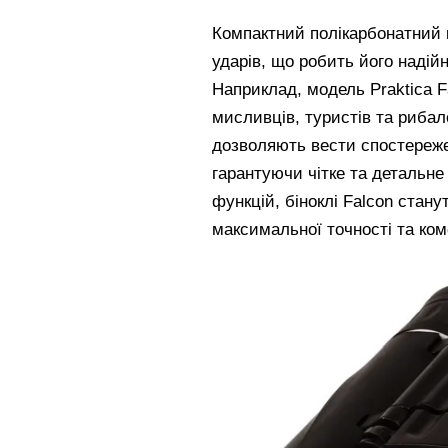
Компактний полікарбонатний к
ударів, що робить його надій
Наприклад, модель Praktica F
мисливців, туристів та рибал
дозволяють вести спостереже
гарантуючи чітке та детальн
функцій, біноклі Falcon стан
максимальної точності та ком