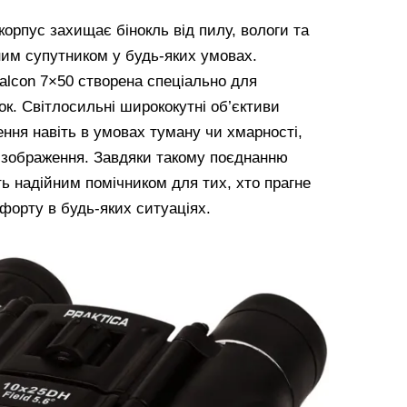
орпус захищає бінокль від пилу, вологи та
ним супутником у будь-яких умовах.
alcon 7×50 створена спеціально для
ок. Світлосильні ширококутні об’єктиви
ння навіть в умовах туману чи хмарності,
е зображення. Завдяки такому поєднанню
уть надійним помічником для тих, хто прагне
форту в будь-яких ситуаціях.