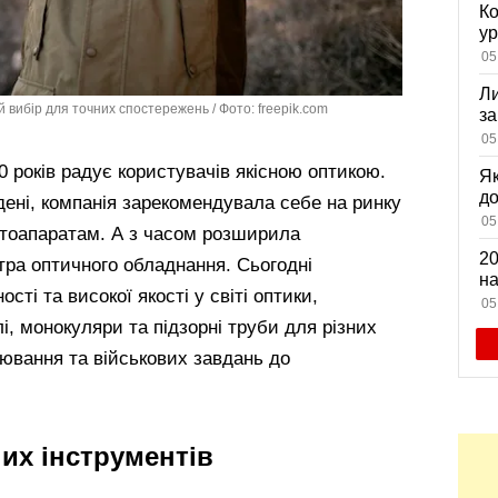
Ко
ур
К
05
ди
Ли
 вибір для точних спостережень / Фото: freepik.com
за
вх
05
 років радує користувачів якісною оптикою.
Як
д
дені, компанія зарекомендувала себе на ринку
зн
05
тоапаратам. А з часом розширила
мі
20
тра оптичного обладнання. Сьогодні
на
ті та високої якості у світі оптики,
са
05
і, монокуляри та підзорні труби для різних
ювання та військових завдань до
их інструментів