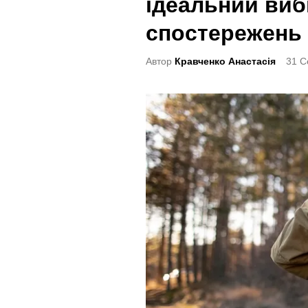
ідеальний виб
t
e
спостережень
d
Автор
Кравченко Анастасія
31 С
i
n