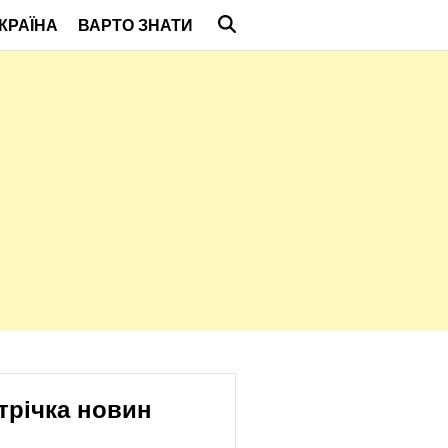
КРАЇНА
ВАРТО ЗНАТИ
трічка новин