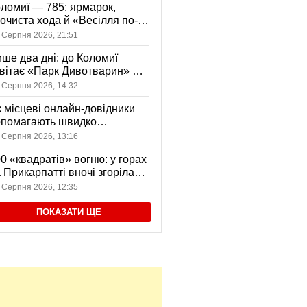
ломиї — 785: ярмарок,
очиста хода й «Весілля по-
оломийськи» — чим
 Серпня 2026, 21:51
вуватиме День міста
ше два дні: до Коломиї
вітає «Парк Дивотварин» — і
ід безкоштовний
 Серпня 2026, 14:32
 місцеві онлайн-довідники
опомагають швидко
аходити послуги у своєму
 Серпня 2026, 13:16
сті
0 «квадратів» вогню: у горах
 Прикарпатті вночі згоріла
диба, є постраждала
 Серпня 2026, 12:35
ПОКАЗАТИ ЩЕ