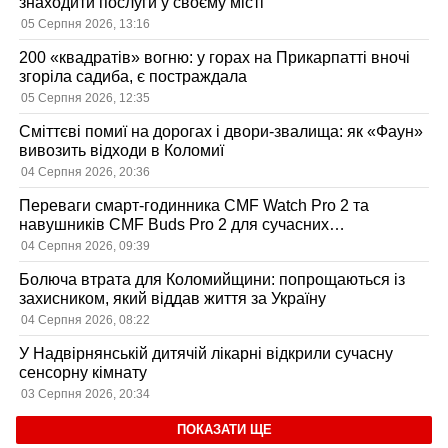
знаходити послуги у своєму місті
05 Серпня 2026, 13:16
200 «квадратів» вогню: у горах на Прикарпатті вночі
згоріла садиба, є постраждала
05 Серпня 2026, 12:35
Сміттєві помиї на дорогах і двори-звалища: як «Фаун»
вивозить відходи в Коломиї
04 Серпня 2026, 20:36
Переваги смарт-годинника CMF Watch Pro 2 та
навушників CMF Buds Pro 2 для сучасних
користувачів
04 Серпня 2026, 09:39
Болюча втрата для Коломийщини: попрощаються із
захисником, який віддав життя за Україну
04 Серпня 2026, 08:22
У Надвірнянській дитячій лікарні відкрили сучасну
сенсорну кімнату
03 Серпня 2026, 20:34
ПОКАЗАТИ ЩЕ