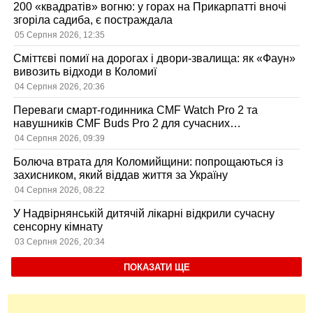
200 «квадратів» вогню: у горах на Прикарпатті вночі
згоріла садиба, є постраждала
05 Серпня 2026, 12:35
Сміттєві помиї на дорогах і двори-звалища: як «Фаун»
вивозить відходи в Коломиї
04 Серпня 2026, 20:36
Переваги смарт-годинника CMF Watch Pro 2 та
навушників CMF Buds Pro 2 для сучасних
користувачів
04 Серпня 2026, 09:39
Болюча втрата для Коломийщини: попрощаються із
захисником, який віддав життя за Україну
04 Серпня 2026, 08:22
У Надвірнянській дитячій лікарні відкрили сучасну
сенсорну кімнату
03 Серпня 2026, 20:34
ПОКАЗАТИ ЩЕ