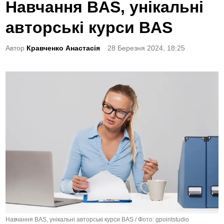
o
Навчання BAS, унікальні
s
авторські курси BAS
t
e
Автор
Кравченко Анастасія
28 Березня 2024, 18:25
d
i
n
Навчання BAS, унікальні авторські курси BAS / Фото: gpointstudio