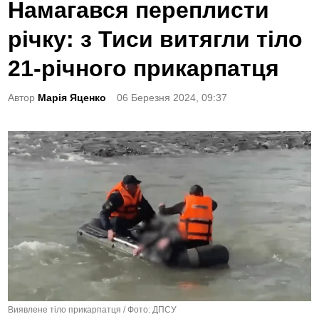
o
Намагався переплисти
s
річку: з Тиси витягли тіло
t
e
21-річного прикарпатця
d
Автор
Марія Яценко
06 Березня 2024, 09:37
i
n
Виявлене тіло прикарпатця / Фото: ДПСУ