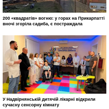
200 «квадратів» вогню: у горах на Прикарпатті
вночі згоріла садиба, є постраждала
У Надвірнянській дитячій лікарні відкрили
сучасну сенсорну кімнату