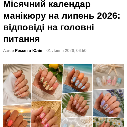
o
Місячний календар
s
манікюру на липень 2026:
t
e
відповіді на головні
d
питання
i
n
Автор
Романів Юлія
01 Липня 2026, 06:50