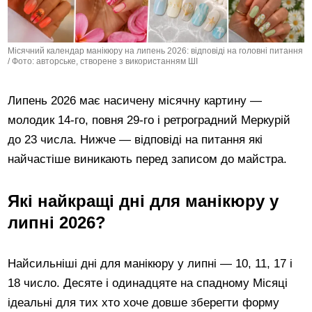
Місячний календар манікюру на липень 2026: відповіді на головні питання
/ Фото: авторське, створене з використанням ШІ
Липень 2026 має насичену місячну картину —
молодик 14-го, повня 29-го і ретроградний Меркурій
до 23 числа. Нижче — відповіді на питання які
найчастіше виникають перед записом до майстра.
Які найкращі дні для манікюру у
липні 2026?
Найсильніші дні для манікюру у липні — 10, 11, 17 і
18 число. Десяте і одинадцяте на спадному Місяці
ідеальні для тих хто хоче довше зберегти форму