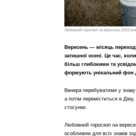
Любовний гороскоп на вересень 2025 року
Вересень — місяць переходу
затишної осені. Це час, кол
більш глибокими та усвідом
формують унікальний фон 
Венера перебуватиме у знаку 
а потім переміститься в Діву,
стосунки.
Любовний гороскоп на вересен
особливим для всіх знаків зод