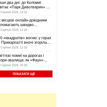
ше два дні: до Коломиї
вітає «Парк Дивотварин» — і
ід безкоштовний
 Серпня 2026, 14:32
 місцеві онлайн-довідники
опомагають швидко
аходити послуги у своєму
 Серпня 2026, 13:16
сті
0 «квадратів» вогню: у горах
 Прикарпатті вночі згоріла
диба, є постраждала
 Серпня 2026, 12:35
іттєві помиї на дорогах і
ори-звалища: як «Фаун»
возить відходи в Коломиї
 Серпня 2026, 20:36
ПОКАЗАТИ ЩЕ