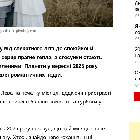
Ли
за
вх
05
Як
 / Фото: pixabay.com
д
зн
05
мі
 від спекотного літа до спокійної й
20
на
и серце прагне тепла, а стосунки стають
са
05
леними. Планети у вересні 2025 року
См
для романтичних подій.
дв
ви
04
Лева на початку місяця, додаючи пристрасті,
 що принесе більше ніжності та турботи у
ь 2025 року показує, що цей місяць стане
іаку. Хтось знайде нове кохання, інші