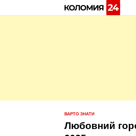
Skip
to
content
P
ВАРТО ЗНАТИ
o
Любовний гор
s