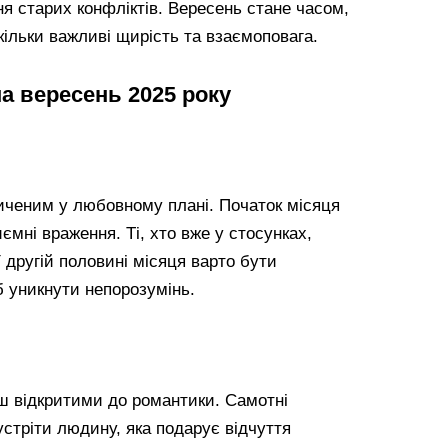
я старих конфліктів. Вересень стане часом,
скільки важливі щирість та взаємоповага.
а вересень 2025 року
иченим у любовному плані. Початок місяця
ємні враження. Ті, хто вже у стосунках,
 другій половині місяця варто бути
 уникнути непорозумінь.
ьш відкритими до романтики. Самотні
стріти людину, яка подарує відчуття