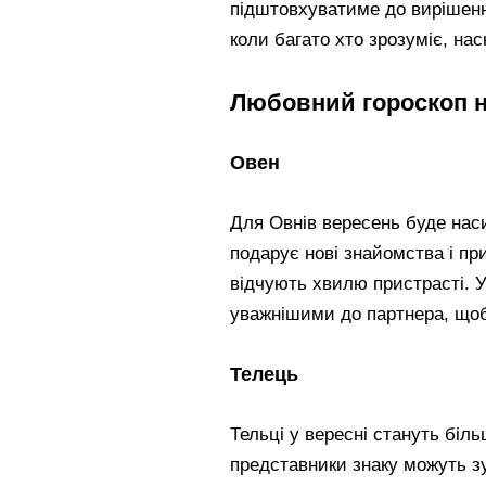
підштовхуватиме до вирішенн
коли багато хто зрозуміє, на
Любовний гороскоп н
Овен
Для Овнів вересень буде нас
подарує нові знайомства і при
відчують хвилю пристрасті. У
уважнішими до партнера, щоб
Телець
Тельці у вересні стануть біл
представники знаку можуть зу