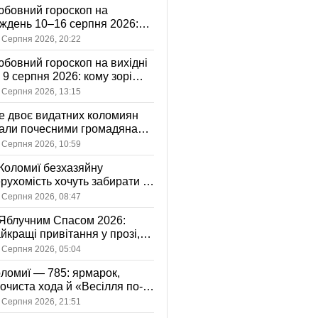
бовний гороскоп на
ждень 10–16 серпня 2026:
 зорі готують у стосунках
 Серпня 2026, 20:22
жному знаку
бовний гороскоп на вихідні
і 9 серпня 2026: кому зорі
іцяють ніжність, а кому —
 Серпня 2026, 13:15
ажливу розмову
 двоє видатних коломиян
тали почесними громадянами
ста
 Серпня 2026, 10:59
Коломиї безхазяйну
рухомість хочуть забирати у
асність громади: що це
 Серпня 2026, 08:47
начає
Яблучним Спасом 2026:
йкращі привітання у прозі,
ршах та картинках
 Серпня 2026, 05:04
ломиї — 785: ярмарок,
очиста хода й «Весілля по-
оломийськи» — чим
 Серпня 2026, 21:51
вуватиме День міста