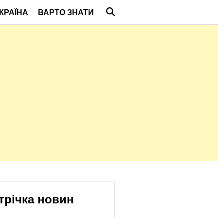
КРАЇНА
ВАРТО ЗНАТИ
трічка новин