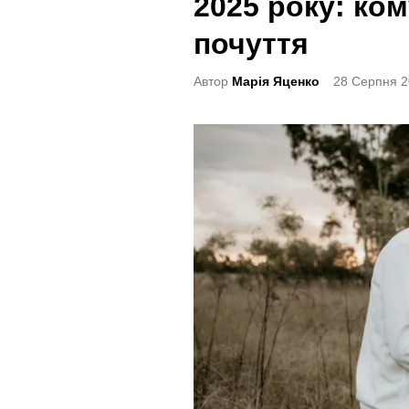
2025 року: ко
t
e
почуття
d
Автор
Марія Яценко
28 Серпня 2
i
n