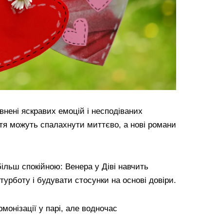
внені яскравих емоцій і несподіваних
ття можуть спалахнути миттєво, а нові романи
ільш спокійною: Венера у Діві навчить
турботу і будувати стосунки на основі довіри.
монізації у парі, але водночас