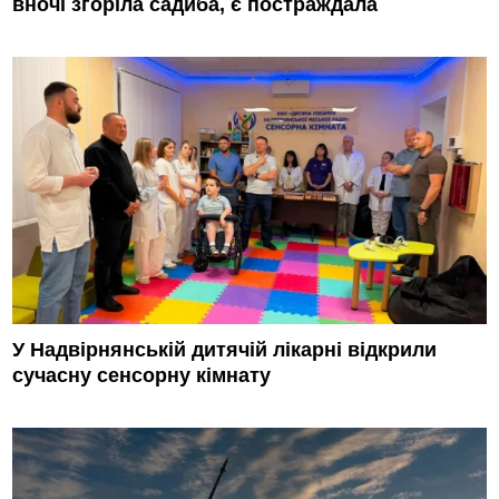
вночі згоріла садиба, є постраждала
У Надвірнянській дитячій лікарні відкрили
сучасну сенсорну кімнату