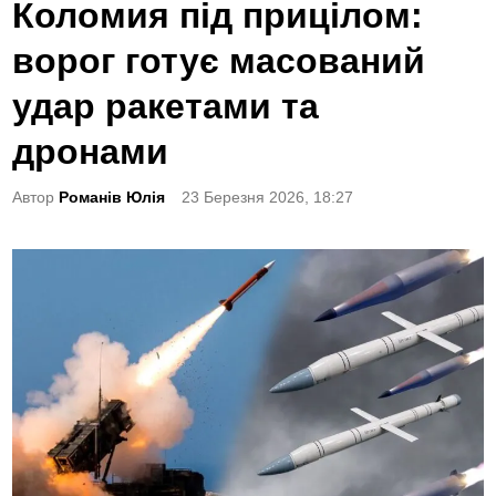
o
Коломия під прицілом:
s
ворог готує масований
t
e
удар ракетами та
d
дронами
i
n
Автор
Романів Юлія
23 Березня 2026, 18:27