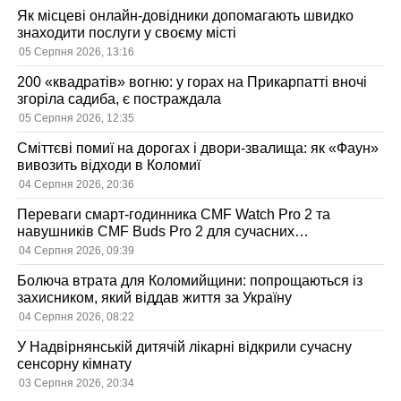
Як місцеві онлайн-довідники допомагають швидко
знаходити послуги у своєму місті
05 Серпня 2026, 13:16
200 «квадратів» вогню: у горах на Прикарпатті вночі
згоріла садиба, є постраждала
05 Серпня 2026, 12:35
Сміттєві помиї на дорогах і двори-звалища: як «Фаун»
вивозить відходи в Коломиї
04 Серпня 2026, 20:36
Переваги смарт-годинника CMF Watch Pro 2 та
навушників CMF Buds Pro 2 для сучасних
користувачів
04 Серпня 2026, 09:39
Болюча втрата для Коломийщини: попрощаються із
захисником, який віддав життя за Україну
04 Серпня 2026, 08:22
У Надвірнянській дитячій лікарні відкрили сучасну
сенсорну кімнату
03 Серпня 2026, 20:34