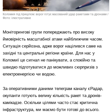
Коломия під прицілом: ворог готує масований удар ракетами та дронами /
Фото: ілюстративне
Моніторингові групи попереджають про високу
ймовірність масштабної атаки найближчим часом.
Ситуація серйозна, адже ворог націлився саме на
західні та центральні регіони країни. Для нас у
Коломиї це сигнал не панікувати, а спокійно та
швидко підготуватися до можливих сюрпризів з
електроенергією чи водою.
За оперативними даними телеграм каналу єРадар,
окупанти готують велику кількість ракет та дронів-
камікадзе. Оскільки цілями часто стає критична
інфраструктура, ми маємо бути готові до всього.