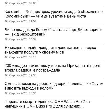
06 Серпня 2026, 05:04
Коломиї — 785: ярмарок, урочиста хода й «Весілля по-
Коломийськи» — чим дивуватиме День міста
05 Серпня 2026, 21:51
Лише два дні: до Коломиї завітає «Парк Дивотварин»
— і вхід безкоштовний
05 Серпня 2026, 14:32
Як місцеві онлайн-довідники допомагають швидко
знаходити послуги у своєму місті
05 Серпня 2026, 13:16
200 «квадратів» вогню: у горах на Прикарпатті вночі
згоріла садиба, є постраждала
05 Серпня 2026, 12:35
Сміттєві помиї на дорогах і двори-звалища: як «Фаун»
вивозить відходи в Коломиї
04 Серпня 2026, 20:36
Переваги смарт-годинника CMF Watch Pro 2 та
навушників CMF Buds Pro 2 для сучасних