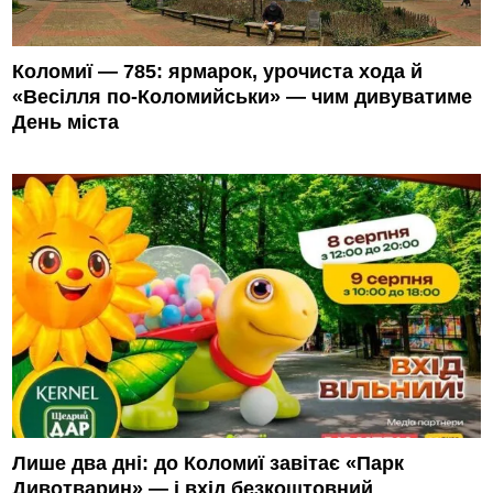
Коломиї — 785: ярмарок, урочиста хода й
«Весілля по-Коломийськи» — чим дивуватиме
День міста
Лише два дні: до Коломиї завітає «Парк
Дивотварин» — і вхід безкоштовний