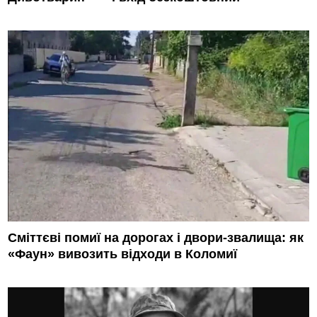
Сміттєві помиї на дорогах і двори-звалища: як
«Фаун» вивозить відходи в Коломиї