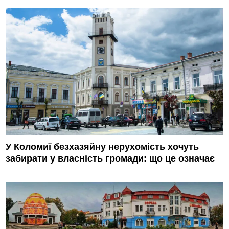
У Коломиї безхазяйну нерухомість хочуть
забирати у власність громади: що це означає