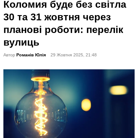
o
Коломия буде без світла
s
30 та 31 жовтня через
t
e
планові роботи: перелік
d
вулиць
i
n
Автор
Романів Юлія
29 Жовтня 2025, 21:48