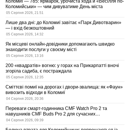
Коломиї — 785: ярмарок, урочиста хода й «Весілля по-
Коломийськи» — чим дивуватиме День міста
05 Серпня 2026, 21:51
Лише два дні: до Коломиї завітає «Парк Дивотварин»
— і вхід безкоштовний
05 Серпня 2026, 14:32
Як місцеві онлайн-довідники допомагають швидко
знаходити послуги у своєму місті
05 Серпня 2026, 13:16
200 «квадратів» вогню: у горах на Прикарпатті вночі
згоріла садиба, є постраждала
05 Серпня 2026, 12:35
Сміттєві помиї на дорогах і двори-звалища: як «Фаун»
вивозить відходи в Коломиї
04 Серпня 2026, 20:36
Переваги смарт-годинника CMF Watch Pro 2 та
навушників CMF Buds Pro 2 для сучасних
користувачів
04 Серпня 2026, 09:39
Болюча втрата для Коломийщини: попрощаються із