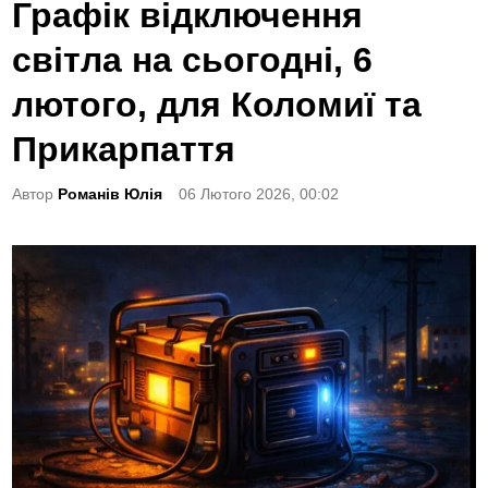
o
Графік відключення
s
світла на сьогодні, 6
t
e
лютого, для Коломиї та
d
Прикарпаття
i
n
Автор
Романів Юлія
06 Лютого 2026, 00:02