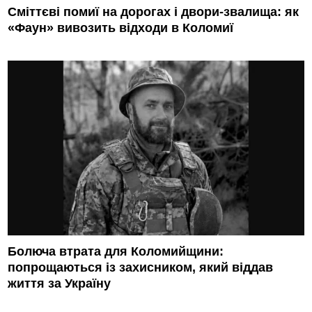
Сміттєві помиї на дорогах і двори-звалища: як
«Фаун» вивозить відходи в Коломиї
Болюча втрата для Коломийщини:
попрощаються із захисником, який віддав
життя за Україну