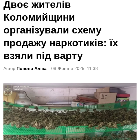
o
Двоє жителів
s
Коломийщини
t
e
організували схему
d
продажу наркотиків: їх
i
n
взяли під варту
Автор
Попова Аліна
08 Жовтня 2025, 11:38