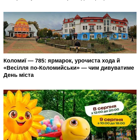
Коломиї — 785: ярмарок, урочиста хода й
«Весілля по-Коломийськи» — чим дивуватиме
День міста