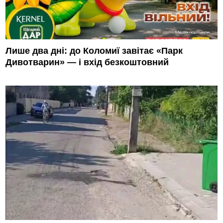
Лише два дні: до Коломиї завітає «Парк
Дивотварин» — і вхід безкоштовний