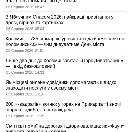
власність громади: що це означає
06 Серпня 2026, 08:47
З Яблучним Спасом 2026: найкращі привітання у
прозі, віршах та картинках
06 Серпня 2026, 05:04
Коломиї — 785: ярмарок, урочиста хода й «Весілля по-
Коломийськи» — чим дивуватиме День міста
05 Серпня 2026, 21:51
Лише два дні: до Коломиї завітає «Парк Дивотварин»
— і вхід безкоштовний
05 Серпня 2026, 14:32
Як місцеві онлайн-довідники допомагають швидко
знаходити послуги у своєму місті
05 Серпня 2026, 13:16
200 «квадратів» вогню: у горах на Прикарпатті вночі
згоріла садиба, є постраждала
05 Серпня 2026, 12:35
Сміттєві помиї на дорогах і двори-звалища: як «Фаун»
вивозить відходи в Коломиї