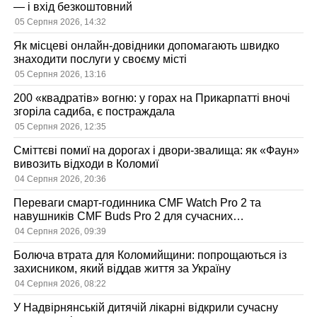
— і вхід безкоштовний
05 Серпня 2026, 14:32
Як місцеві онлайн-довідники допомагають швидко
знаходити послуги у своєму місті
05 Серпня 2026, 13:16
200 «квадратів» вогню: у горах на Прикарпатті вночі
згоріла садиба, є постраждала
05 Серпня 2026, 12:35
Сміттєві помиї на дорогах і двори-звалища: як «Фаун»
вивозить відходи в Коломиї
04 Серпня 2026, 20:36
Переваги смарт-годинника CMF Watch Pro 2 та
навушників CMF Buds Pro 2 для сучасних
користувачів
04 Серпня 2026, 09:39
Болюча втрата для Коломийщини: попрощаються із
захисником, який віддав життя за Україну
04 Серпня 2026, 08:22
У Надвірнянській дитячій лікарні відкрили сучасну